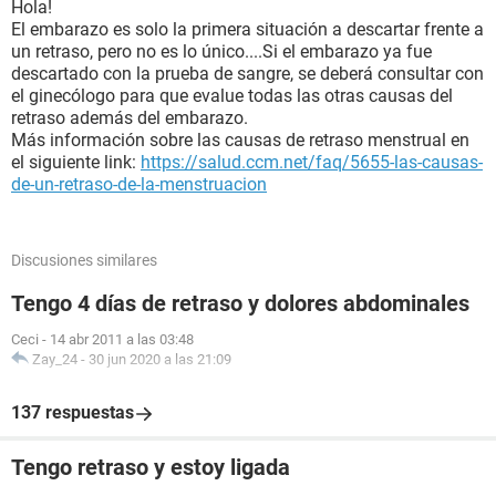
Hola!
El embarazo es solo la primera situación a descartar frente a
un retraso, pero no es lo único....Si el embarazo ya fue
descartado con la prueba de sangre, se deberá consultar con
el ginecólogo para que evalue todas las otras causas del
retraso además del embarazo.
Más información sobre las causas de retraso menstrual en
el siguiente link:
https://salud.ccm.net/faq/5655-las-causas-
de-un-retraso-de-la-menstruacion
Discusiones similares
Tengo 4 días de retraso y dolores abdominales
Ceci
-
14 abr 2011 a las 03:48
Zay_24
-
30 jun 2020 a las 21:09
137 respuestas
Tengo retraso y estoy ligada