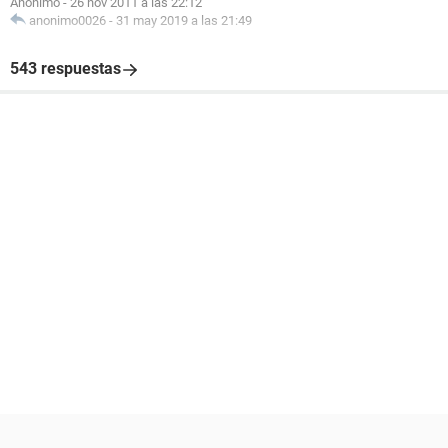
Anonimo
-
26 nov 2011 a las 22:12
anonimo0026
-
31 may 2019 a las 21:49
543 respuestas