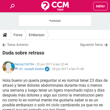
MENU
INICIO
FOROS
Foros
Embarazo
SALUD
Tema Anterior
Siguiente Tema
Duda sobre retraso
FAMILIA
Nenny126794
- 22 jun 2017 a las 22:44
NUTRICIÓN
Dr. Joseph Exebio
-
23 jun 2017 a las 01:38
Hola bueno yo quería preguntar si es normal tener 23 días de
BIENESTAR
atraso y tener dolores abdominales durante más o menos
una semana y luego tener un ligero manchado rojizo y días
SEXUALIDAD
después más dolores y algo así como la menstrucion pero
no como lo es normal mente me gustaría saber si es un
posible embarazo o solo mi ciclo cambiando ya que no es
GLOSARIO
normal que mi periodo sea tan ligero