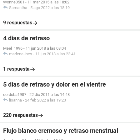
yvonne0501
-
11 mar 2015 a las 18:02
Samantha
-
5 ago 2022 a las 18:19
9 respuestas
4 días de retraso
Meel_1996
-
11 jun 2018 a las 08:04
marlene-ines
-
11 jun 2018 a las 23:41
1 respuesta
5 días de retraso y dolor en el vientre
cordoba1987
-
22 dic 2011 a las 14:48
lisanna
-
24 feb 2022 a las 19:23
220 respuestas
Flujo blanco cremoso y retraso menstrual