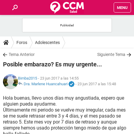
MENU
INICIO
FOROS
Foros
Adolescentes
SALUD
Tema Anterior
Siguiente Tema
Posible embarazo? Es muy urgente...
FAMILIA
Bimba2015
- 23 jun 2017 a las 14:55
NUTRICIÓN
Dra. Marlene Huancahuari
-
23 jun 2017 a las 15:48
Hola buenas, llevo unos días muy angustiada, espero que
BIENESTAR
alguien pueda ayudarme.
Últimamente mi periodo se vuelve muy irregular, cada mes
SEXUALIDAD
se me suele retrasar entre 3 y 4 días, y el mes pasado se
retraso 5. Este mes voy por 7 días de retraso y aunque
siempre hemos usado protección tengo miedo de que algo
GLOSARIO
halla fallado.