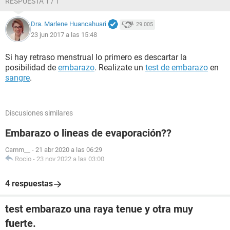
RESPUESTA 1 / 1
Dra. Marlene Huancahuari
29.005
23 jun 2017 a las 15:48
Si hay retraso menstrual lo primero es descartar la
posibilidad de
embarazo
. Realizate un
test de embarazo
en
sangre
.
Discusiones similares
Embarazo o lineas de evaporación??
Camm__
-
21 abr 2020 a las 06:29
Rocio
-
23 nov 2022 a las 03:00
4 respuestas
test embarazo una raya tenue y otra muy
fuerte.