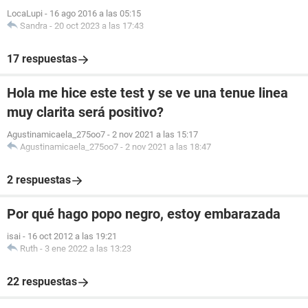
LocaLupi
-
16 ago 2016 a las 05:15
Sandra
-
20 oct 2023 a las 17:43
17 respuestas
Hola me hice este test y se ve una tenue linea
muy clarita será positivo?
Agustinamicaela_275oo7
-
2 nov 2021 a las 15:17
Agustinamicaela_275oo7
-
2 nov 2021 a las 18:47
2 respuestas
Por qué hago popo negro, estoy embarazada
isai
-
16 oct 2012 a las 19:21
Ruth
-
3 ene 2022 a las 13:23
22 respuestas