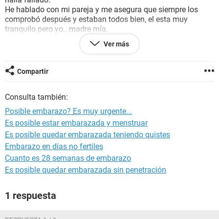
He hablado con mi pareja y me asegura que siempre los
comprobó después y estaban todos bien, el esta muy
tranquilo pero yo...madre mía.
Tengo que decir que aproximadamente el día 10-11 de mi
Ver más
ciclo manche un poco, con dolores mentruales, pero me duro
apenas unas horas. Mi ciclo es largo, aproximadamente 34
días.
Compartir
Por favor si alguien me puede ayudar se lo agradecería
muchísimo, ya que soy estudiante y no puedo estudiar con
Consulta también:
la presión.
Muchísimas gracias de ante mano!
Posible embarazo? Es muy urgente...
Es posible estar embarazada y menstruar
Es posible quedar embarazada teniendo quistes
Embarazo en días no fertiles
Cuanto es 28 semanas de embarazo
Es posible quedar embarazada sin penetración
1 respuesta