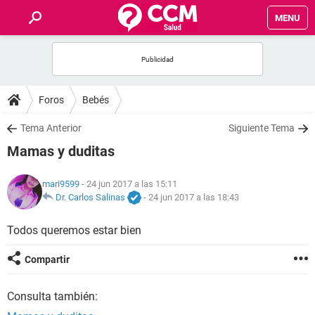
MENU
INICIO
FOROS
Foros
Bebés
SALUD
Tema Anterior
Siguiente Tema
Mamas y duditas
FAMILIA
mari9599
- 24 jun 2017 a las 15:11
NUTRICIÓN
Dr. Carlos Salinas
-
24 jun 2017 a las 18:43
Todos queremos estar bien
BIENESTAR
Compartir
SEXUALIDAD
Consulta también:
GLOSARIO