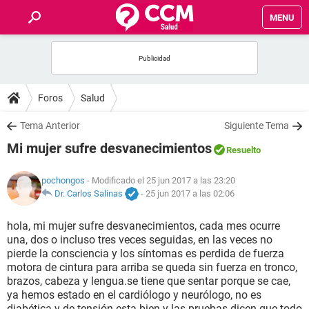
MENU
INICIO
FOROS
Foros
Salud
SALUD
Tema Anterior
Siguiente Tema
Mi mujer sufre desvanecimientos
Resuelto
FAMILIA
pochongos
- Modificado el 25 jun 2017 a las 23:20
NUTRICIÓN
Dr. Carlos Salinas
-
25 jun 2017 a las 02:06
hola, mi mujer sufre desvanecimientos, cada mes ocurre
BIENESTAR
una, dos o incluso tres veces seguidas, en las veces no
pierde la consciencia y los síntomas es perdida de fuerza
SEXUALIDAD
motora de cintura para arriba se queda sin fuerza en tronco,
brazos, cabeza y lengua.se tiene que sentar porque se cae,
ya hemos estado en el cardiólogo y neurólogo, no es
GLOSARIO
diabética y de tensión esta bien y las pruebas dicen que todo