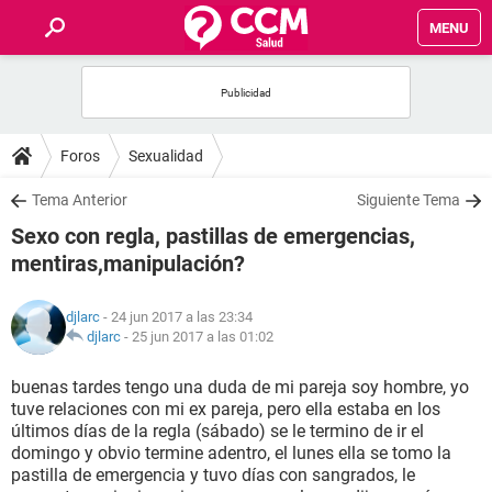
MENU
INICIO
FOROS
Foros
Sexualidad
SALUD
Tema Anterior
Siguiente Tema
Sexo con regla, pastillas de emergencias,
FAMILIA
mentiras,manipulación?
NUTRICIÓN
djlarc
- 24 jun 2017 a las 23:34
djlarc
-
25 jun 2017 a las 01:02
BIENESTAR
buenas tardes tengo una duda de mi pareja soy hombre, yo
tuve relaciones con mi ex pareja, pero ella estaba en los
SEXUALIDAD
últimos días de la regla (sábado) se le termino de ir el
domingo y obvio termine adentro, el lunes ella se tomo la
pastilla de emergencia y tuvo días con sangrados, le
GLOSARIO