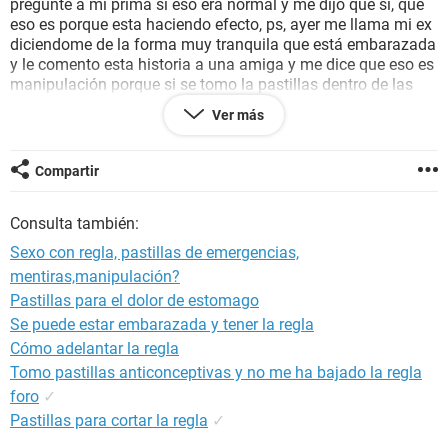
pregunte a mi prima si eso era normal y me dijo que sí, que
eso es porque esta haciendo efecto, ps, ayer me llama mi ex
diciendome de la forma muy tranquila que está embarazada
y le comento esta historia a una amiga y me dice que eso es
manipulación porque si se tomo la pastillas dentro de las
primeras 72hrs no sale embarazada y menos si sangró de
Ver más
nuevo que significa que hizo efecto, pero igual quiero salir
de mis sospecha porque por logica me cuesta entender..
por favor responder pronto muchas gracias.
Compartir
Consulta también:
Sexo con regla, pastillas de emergencias,
mentiras,manipulación?
Pastillas para el dolor de estomago
Se puede estar embarazada y tener la regla
Cómo adelantar la regla
Tomo pastillas anticonceptivas y no me ha bajado la regla
foro
✓
Pastillas para cortar la regla
✓