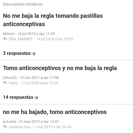
Discusiones similares
No me baja la regla tomando pastillas
anticonceptivas
Miriam
-
18 jul 2019 a las 11:39
DRA. MARNET
-
19 jul 2019 a las 10:50
3 respuestas
Tomo anticonceptivos y no me baja la regla
Chica20
-
10 nov 2011 a las 17:58
Carla.
-
17 jul 2020 a las 12:26
14 respuestas
no me ha bajado, tomo anticonceptivos
la knela
-
21 mar 2012 a las 12:47
marlene-ines
-
1 mar 2019 a las 04:34