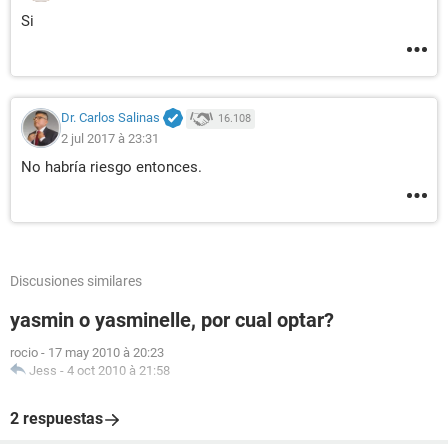
Si
Dr. Carlos Salinas
16.108
2 jul 2017 à 23:31
No habría riesgo entonces.
Discusiones similares
yasmin o yasminelle, por cual optar?
rocio
-
17 may 2010 à 20:23
Jess
-
4 oct 2010 à 21:58
2 respuestas