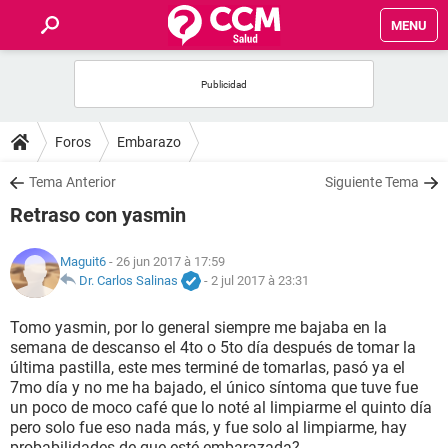
MENU
INICIO
FORUMS
Foros
Embarazo
SALUD
Tema Anterior
Siguiente Tema
Retraso con yasmin
FAMILIA
Maguit6
- 26 jun 2017 à 17:59
NUTRICIÓN
Dr. Carlos Salinas
-
2 jul 2017 à 23:31
Tomo yasmin, por lo general siempre me bajaba en la
BIENESTAR
semana de descanso el 4to o 5to día después de tomar la
última pastilla, este mes terminé de tomarlas, pasó ya el
SEXUALIDAD
7mo día y no me ha bajado, el único síntoma que tuve fue
un poco de moco café que lo noté al limpiarme el quinto día
pero solo fue eso nada más, y fue solo al limpiarme, hay
GLOSARIO
probabilidades de que esté embarazada?