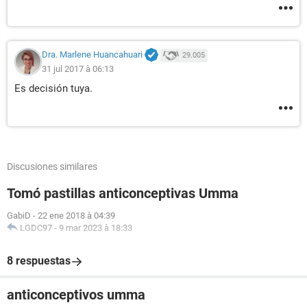
Dra. Marlene Huancahuari
29.005
31 jul 2017 à 06:13
Es decisión tuya.
Discusiones similares
Tomó pastillas anticonceptivas Umma
GabiD
-
22 ene 2018 à 04:39
LGDC97
-
9 mar 2023 à 18:33
8 respuestas
anticonceptivos umma