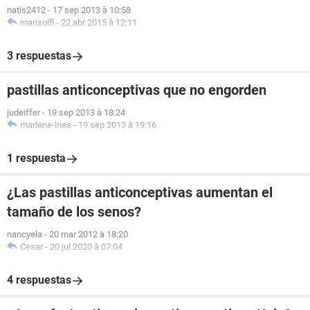
natis2412
-
17 sep 2013 à 10:58
marisolfl
-
22 abr 2015 à 12:11
3 respuestas
pastillas anticonceptivas que no engorden
judeiffer
-
19 sep 2013 à 18:24
marlene-ines
-
19 sep 2013 à 19:16
1 respuesta
¿Las pastillas anticonceptivas aumentan el
tamaño de los senos?
nancyela
-
20 mar 2012 à 18:20
Cesar
-
20 jul 2020 à 07:04
4 respuestas