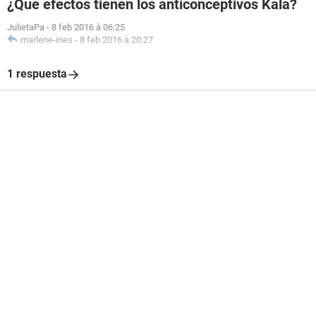
¿Que efectos tienen los anticonceptivos Kala?
JulietaPa
-
8 feb 2016 à 06:25
marlene-ines
-
8 feb 2016 à 20:27
1 respuesta