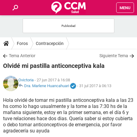
MENU
INICIO
FORUMS
Foros
Contracepción
SALUD
Tema Anterior
Siguiente Tema
Olvidé mi pastilla anticonceptiva kala
FAMILIA
Ovictoria
- 27 jun 2017 à 16:08
NUTRICIÓN
Dra. Marlene Huancahuari
-
31 jul 2017 à 06:13
Hola olvidé de tomar mi pastilla anticonceptiva kala a las 23
BIENESTAR
hs como lo hago usualmente y la tome a las 7:30 hs de la
mañana siguiente, estoy en la primer semana, en el día 6 y
SEXUALIDAD
tuve relaciones hace dos dias. Quería saber si estoy cubierta
o debo tomar anticonceptivos de emergencia, por favor
agradecería su ayuda
GLOSARIO