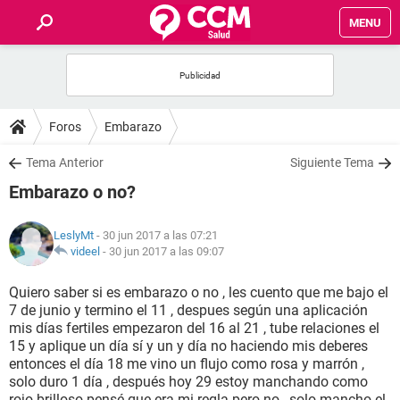
MENU
INICIO
FOROS
Foros
Embarazo
SALUD
Tema Anterior
Siguiente Tema
Embarazo o no?
FAMILIA
LeslyMt
- 30 jun 2017 a las 07:21
NUTRICIÓN
videel
-
30 jun 2017 a las 09:07
Quiero saber si es embarazo o no , les cuento que me bajo el
BIENESTAR
7 de junio y termino el 11 , despues según una aplicación
mis días fertiles empezaron del 16 al 21 , tube relaciones el
SEXUALIDAD
15 y aplique un día sí y un y día no haciendo mis deberes
entonces el día 18 me vino un flujo como rosa y marrón ,
solo duro 1 día , después hoy 29 estoy manchando como
GLOSARIO
rojo brilloso pensé que era mi regla pero no , solo mancho el