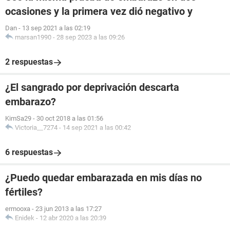
ocasiones y la primera vez dió negativo y
Dan
-
13 sep 2021 a las 02:19
marsan1990
-
28 sep 2023 a las 09:26
2 respuestas
¿El sangrado por deprivación descarta
embarazo?
KimSa29
-
30 oct 2018 a las 01:56
Victoria__7274
-
14 sep 2021 a las 00:42
6 respuestas
¿Puedo quedar embarazada en mis días no
fértiles?
ermooxa
-
23 jun 2013 a las 17:27
Enidek
-
12 abr 2020 a las 20:39