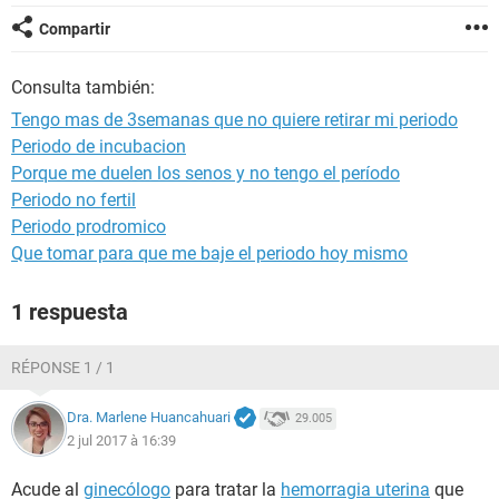
Compartir
Consulta también:
Tengo mas de 3semanas que no quiere retirar mi periodo
Periodo de incubacion
Porque me duelen los senos y no tengo el período
Periodo no fertil
Periodo prodromico
Que tomar para que me baje el periodo hoy mismo
1 respuesta
RÉPONSE 1 / 1
Dra. Marlene Huancahuari
29.005
2 jul 2017 à 16:39
Acude al
ginecólogo
para tratar la
hemorragia uterina
que