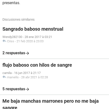
presentas.
Discusiones similares
Sangrado baboso menstrual
Wendy282130
-
28 ene 2017 à 03:21
Criss
-
21 feb 2020 à 23:03
2 respuestas
flujo baboso con hilos de sangre
camila
-
16 jun 2017 à 21:17
marvelis
-
28 abr 2021 à 02:28
5 respuestas
Me baja manchas marrones pero no me baja
sangre