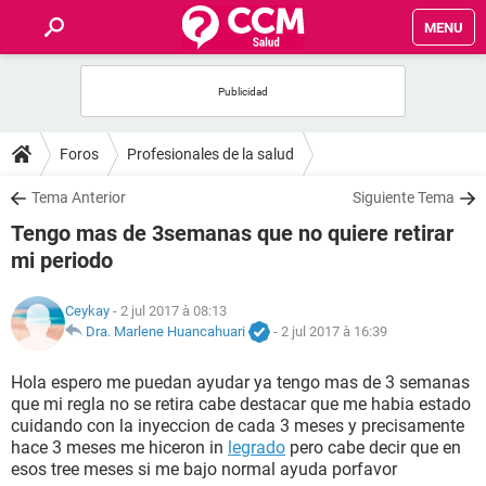
MENU
INICIO
FORUMS
Foros
Profesionales de la salud
SALUD
Tema Anterior
Siguiente Tema
Tengo mas de 3semanas que no quiere retirar
FAMILIA
mi periodo
NUTRICIÓN
Ceykay
- 2 jul 2017 à 08:13
Dra. Marlene Huancahuari
-
2 jul 2017 à 16:39
BIENESTAR
Hola espero me puedan ayudar ya tengo mas de 3 semanas
que mi regla no se retira cabe destacar que me habia estado
SEXUALIDAD
cuidando con la inyeccion de cada 3 meses y precisamente
hace 3 meses me hiceron in
legrado
pero cabe decir que en
esos tree meses si me bajo normal ayuda porfavor
GLOSARIO