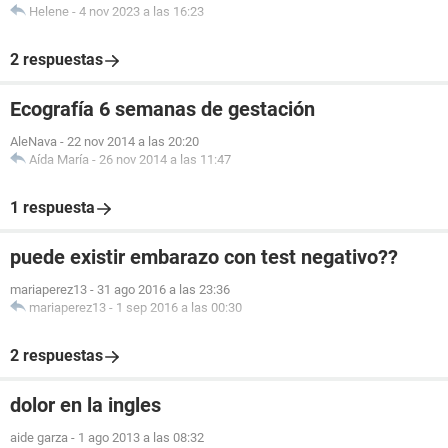
Helene
-
4 nov 2023 a las 16:23
2 respuestas
Ecografía 6 semanas de gestación
AleNava
-
22 nov 2014 a las 20:20
Aída María
-
26 nov 2014 a las 11:47
1 respuesta
puede existir embarazo con test negativo??
mariaperez13
-
31 ago 2016 a las 23:36
mariaperez13
-
1 sep 2016 a las 00:30
2 respuestas
dolor en la ingles
aide garza
-
1 ago 2013 a las 08:32