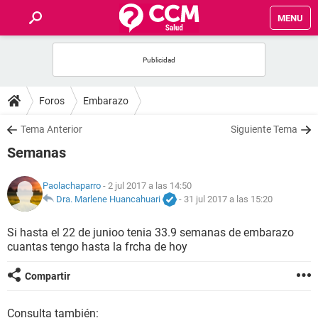
MENU
INICIO
FOROS
Foros
Embarazo
SALUD
Tema Anterior
Siguiente Tema
Semanas
FAMILIA
Paolachaparro
- 2 jul 2017 a las 14:50
NUTRICIÓN
Dra. Marlene Huancahuari
-
31 jul 2017 a las 15:20
Si hasta el 22 de junioo tenia 33.9 semanas de embarazo
BIENESTAR
cuantas tengo hasta la frcha de hoy
SEXUALIDAD
Compartir
GLOSARIO
Consulta también: