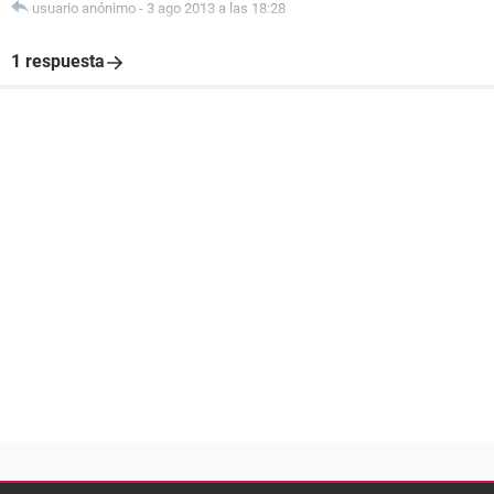
usuario anónimo
-
3 ago 2013 a las 18:28
1 respuesta