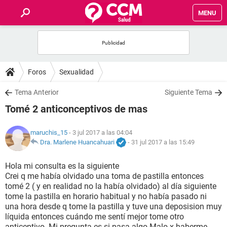
MENU
INICIO
FOROS
Foros
Sexualidad
SALUD
Tema Anterior
Siguiente Tema
Tomé 2 anticonceptivos de mas
FAMILIA
maruchis_15
- 3 jul 2017 a las 04:04
NUTRICIÓN
Dra. Marlene Huancahuari
-
31 jul 2017 a las 15:49
Hola mi consulta es la siguiente
BIENESTAR
Crei q me había olvidado una toma de pastilla entonces
tomé 2 ( y en realidad no la había olvidado) al día siguiente
SEXUALIDAD
tome la pastilla en horario habitual y no había pasado ni
una hora desde q tome la pastilla y tuve una deposision muy
líquida entonces cuándo me sentí mejor tome otro
GLOSARIO
anticeptivo. Mi pregunta es si pasa algo Malo x haberme