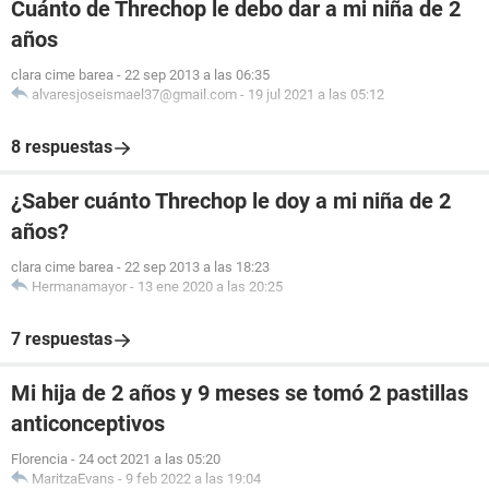
Cuánto de Threchop le debo dar a mi niña de 2
años
clara cime barea
-
22 sep 2013 a las 06:35
alvaresjoseismael37@gmail.com
-
19 jul 2021 a las 05:12
8 respuestas
¿Saber cuánto Threchop le doy a mi niña de 2
años?
clara cime barea
-
22 sep 2013 a las 18:23
Hermanamayor
-
13 ene 2020 a las 20:25
7 respuestas
Mi hija de 2 años y 9 meses se tomó 2 pastillas
anticonceptivos
Florencia
-
24 oct 2021 a las 05:20
MaritzaEvans
-
9 feb 2022 a las 19:04