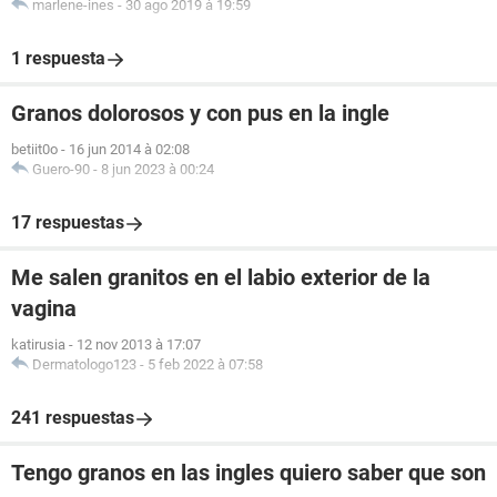
marlene-ines
-
30 ago 2019 à 19:59
1 respuesta
Granos dolorosos y con pus en la ingle
betiit0o
-
16 jun 2014 à 02:08
Guero-90
-
8 jun 2023 à 00:24
17 respuestas
Me salen granitos en el labio exterior de la
vagina
katirusia
-
12 nov 2013 à 17:07
Dermatologo123
-
5 feb 2022 à 07:58
241 respuestas
Tengo granos en las ingles quiero saber que son