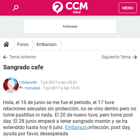
MENU
INICIO
FOROS
Foros
Embarazo
SALUD
Tema Anterior
Siguiente Tema
Sangrado cafe
FAMILIA
12Manelik
- 7 jul 2017 a las 05:31
NUTRICIÓN
monapal
-
7 jul 2017 a las 18:41
Hola, el 16 de junio se me fue el periodo, el 17 tuve
BIENESTAR
relaciones sexuales sin protección, no se vino dentro pero no
tome pastillas ni nada. El 20 de nuevo tuve, pero tome post
SEXUALIDAD
day. El 28 junio empecé a tener sangrado marrón y se ha
extendido hasta hoy 6 julio.
Embarazo
,infección, post day,
ayuda por favor, desesperada
GLOSARIO