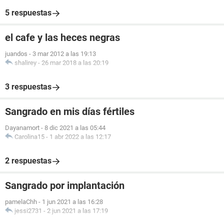
5 respuestas
el cafe y las heces negras
juandos
-
3 mar 2012 a las 19:13
shalirey
-
26 mar 2018 a las 20:19
3 respuestas
Sangrado en mis días fértiles
Dayanamort
-
8 dic 2021 a las 05:44
Carolina15
-
1 abr 2022 a las 12:17
2 respuestas
Sangrado por implantación
pamelaChh
-
1 jun 2021 a las 16:28
jessi2731
-
2 jun 2021 a las 17:19