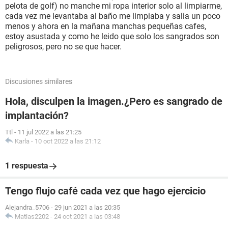
pelota de golf) no manche mi ropa interior solo al limpiarme,
cada vez me levantaba al baño me limpiaba y salia un poco
menos y ahora en la mañana manchas pequeñas cafes,
estoy asustada y como he leido que solo los sangrados son
peligrosos, pero no se que hacer.
Discusiones similares
Hola, disculpen la imagen.¿Pero es sangrado de
implantación?
Ttl
-
11 jul 2022 a las 21:25
Karla
-
10 oct 2022 a las 21:12
1 respuesta
Tengo flujo café cada vez que hago ejercicio
Alejandra_5706
-
29 jun 2021 a las 20:35
Matias2202
-
24 oct 2021 a las 03:48