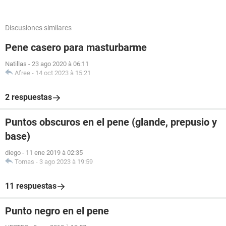
Discusiones similares
Pene casero para masturbarme
Natillas
-
23 ago 2020 à 06:11
Afree
-
14 oct 2023 à 15:21
2 respuestas
Puntos obscuros en el pene (glande, prepusio y
base)
diego
-
11 ene 2019 à 02:35
Tomas
-
3 ago 2023 à 19:59
11 respuestas
Punto negro en el pene