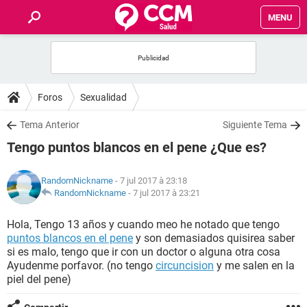
MENU
INICIO
FORUMS
Foros
Sexualidad
SALUD
Tema Anterior
Siguiente Tema
Tengo puntos blancos en el pene ¿Que es?
FAMILIA
RandomNickname
- 7 jul 2017 à 23:18
NUTRICIÓN
RandomNickname
-
7 jul 2017 à 23:21
Hola, Tengo 13 años y cuando meo he notado que tengo
BIENESTAR
puntos blancos en el pene
y son demasiados quisirea saber
si es malo, tengo que ir con un doctor o alguna otra cosa
SEXUALIDAD
Ayudenme porfavor. (no tengo
circuncision
y me salen en la
piel del pene)
GLOSARIO