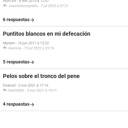
HERTER
-
8 nov 2015 à 12:57
JoseAntonioprieto
-
7 jul 2023 à 07:21
6 respuestas
Puntitos blancos en mi defecación
Myriam
-
16 jun 2011 à 12:22
Gemma
-
15 jul 2022 à 23:19
5 respuestas
Pelos sobre el tronco del pene
freaked
-
3 nov 2021 à 17:16
Nat20083
-
3 nov 2021 à 19:31
4 respuestas