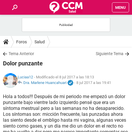
MENU
INICIO
FOROS
Foros
Salud
SALUD
Tema Anterior
Siguiente Tema
Dolor punzante
FAMILIA
Luciaa12
- Modificado el 8 jul 2017 a las 18:13
NUTRICIÓN
Dra. Marlene Huancahuari
-
8 jul 2017 a las 19:41
Hola a todos!!! Después de mi periodo me empezó un dolor
BIENESTAR
punzante bajo vientre lado izquierdo pensé que era un
síntoma mestrual pero a las semanas no ha desaparecido.
SEXUALIDAD
Los síntomas son: micción frecuente, las punzadas ahora
las siento desde el ombligo hasta mi vagina, algunas veces
siento como gases, y un día me dio un dolor en el recto no
GLOSARIO
me ha vuelto a dar pero me parece importante comentar eso.