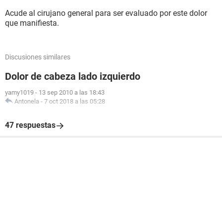
Acude al cirujano general para ser evaluado por este dolor
que manifiesta.
Discusiones similares
Dolor de cabeza lado izquierdo
yamy1019
-
13 sep 2010 a las 18:43
Antonela
-
7 oct 2018 a las 05:28
47 respuestas