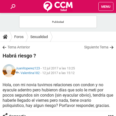
MENU
INICIO
FOROS
Foros
Sexualidad
SALUD
Tema Anterior
Siguiente Tema
Habrá riesgo ?
FAMILIA
Juanitoperez123
- 12 jul 2017 a las 13:25
NUTRICIÓN
Valentina182
-
12 jul 2017 a las 15:12
Hola, con mi novia tuvimos relaciones con condon y no
BIENESTAR
eyacule adentro pero hubieron días que solo le meti por
pocos segundos sin condon (sin eyacular obvio), tendría que
SEXUALIDAD
haberle llegado el viernes pero nada, tiene ovario
poliquistico, hay algun riesgo? Porfavor responder, gracias.
GLOSARIO