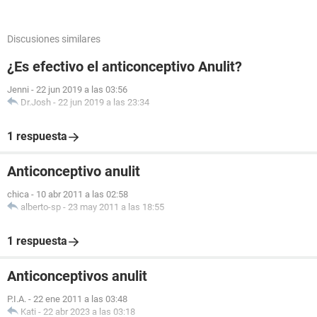
Discusiones similares
¿Es efectivo el anticonceptivo Anulit?
Jenni
-
22 jun 2019 a las 03:56
Dr.Josh
-
22 jun 2019 a las 23:34
1 respuesta
Anticonceptivo anulit
chica
-
10 abr 2011 a las 02:58
alberto-sp
-
23 may 2011 a las 18:55
1 respuesta
Anticonceptivos anulit
P.I.A.
-
22 ene 2011 a las 03:48
Kati
-
22 abr 2023 a las 03:18