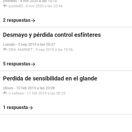
josele80
-
4 nov 2020 a las 15:10
josele80
-
4 nov 2020 a las 22:44
2 respuestas
Desmayo y pérdida control esfínteres
Luisalo
-
2 sep 2019 a las 00:37
DRA. MARNET
-
5 sep 2019 a las 10:56
5 respuestas
Perdida de sensibilidad en el glande
Ulises
-
10 feb 2019 a las 23:08
c-salinas
-
11 feb 2019 a las 00:23
1 respuesta