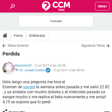
MENU
INICIO
FOROS
Foros
Embarazo
SALUD
Tema Anterior
Siguiente Tema
Perdida
FAMILIA
Nasarets20
- 12 jul 2017 a las 20:28
NUTRICIÓN
Dr. Joseph Exebio
-
13 jul 2017 a las 00:36
Hola tengo una pregunta me hice el
BIENESTAR
Examen de
sangre
la semana antes pasada y me salió 22.82
, y ya andaba con mucho dolores y el miércoles pasado ya
SEXUALIDAD
sangre mucho y me realice el beta nuevamente y me arrojó
4,19 se supone que lo perdí
GLOSARIO