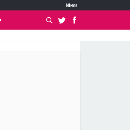
Idioma
O