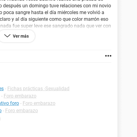
vo después un domingo tuve relaciones con mi novio
io poca sangre hasta el día miércoles me volvió a
o claro y al día siguiente como que color marrón eso
ir nada fue super leve ese sangrado nada que ver con
tia ni dolor ni mucho menos síntomas de un
Ver más
macia (de orina) y salio negativa
es
-
Fichas prácticas -Sexualidad
-
Foro embarazo
tivo foro
-
Foro embarazo
o
-
Foro embarazo
s