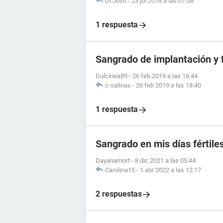
Dr.Josh
-
23 jul 2018 a las 07:08
1 respuesta
Sangrado de implantación y 
Dulcinea89
-
26 feb 2019 a las 16:44
c-salinas
-
26 feb 2019 a las 18:40
1 respuesta
Sangrado en mis días fértile
Dayanamort
-
8 dic 2021 a las 05:44
Carolina15
-
1 abr 2022 a las 12:17
2 respuestas