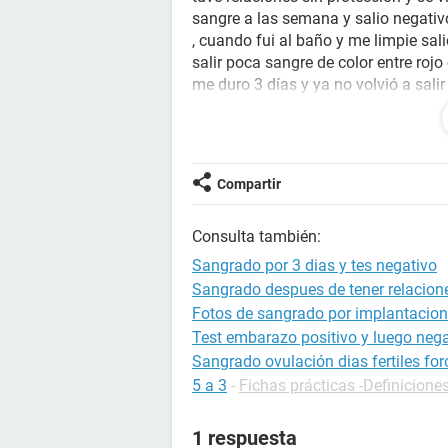
sangre a las semana y salio negati
, cuando fui al baño y me limpie sal
salir poca sangre de color entre roj
me duro 3 días y ya no volvió a sal
mi periodo y no tuve ninguna moles
embarazo , realice una prueba de far
Alguien Me Podría AYUDAR
Compartir
Consulta también:
Sangrado por 3 dias y tes negativo
Sangrado despues de tener relacion
Fotos de sangrado por implantacion
Test embarazo positivo y luego nega
Sangrado ovulación dias fertiles for
5 a 3
-
Fichas prácticas -Definicione
1 respuesta