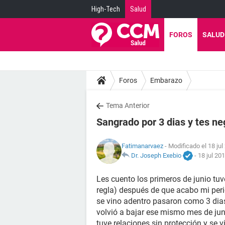
High-Tech
Salud
FOROS
SALUD
Foros
Embarazo
Tema Anterior
Sangrado por 3 dias y tes ne
Fatimanarvaez
- Modificado el 18 jul
Dr. Joseph Exebio
-
18 jul 20
Les cuento los primeros de junio tu
regla) después de que acabo mi peri
se vino adentro pasaron como 3 dias
volvió a bajar ese mismo mes de junio
tuve relaciones sin protección y se