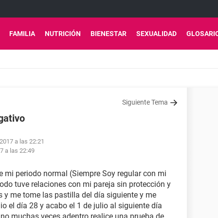
FAMILIA
NUTRICIÓN
BIENESTAR
SEXUALIDAD
GLOSARI
Siguiente Tema
gativo
 2017 a las 22:21
17 a las 22:49
ve mi periodo normal (Siempre Soy regular con mi
odo tuve relaciones con mi pareja sin protección y
 y me tome las pastilla del día siguiente y me
 el día 28 y acabo el 1 de julio al siguiente día
 vino muchas veces adentro realice una prueba de