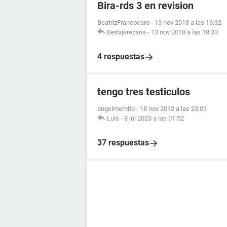
Bira-rds 3 en revision
BeatrizFrancocaro
-
13 nov 2018 a las 16:32
Beitajerezana
-
13 nov 2018 a las 18:33
4 respuestas
tengo tres testiculos
angelmemito
-
18 nov 2012 a las 23:03
Luis
-
8 jul 2023 a las 01:52
37 respuestas