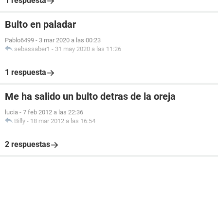
1 respuesta
Bulto en paladar
Pablo6499
-
3 mar 2020 a las 00:23
sebassaber1
-
31 may 2020 a las 11:26
1 respuesta
Me ha salido un bulto detras de la oreja
lucia
-
7 feb 2012 a las 22:36
Billy
-
18 mar 2012 a las 16:54
2 respuestas