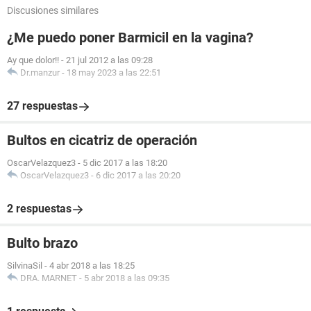
Discusiones similares
¿Me puedo poner Barmicil en la vagina?
Ay que dolor!!
-
21 jul 2012 a las 09:28
Dr.manzur
-
18 may 2023 a las 22:51
27 respuestas
Bultos en cicatriz de operación
OscarVelazquez3
-
5 dic 2017 a las 18:20
OscarVelazquez3
-
6 dic 2017 a las 20:20
2 respuestas
Bulto brazo
SilvinaSil
-
4 abr 2018 a las 18:25
DRA. MARNET
-
5 abr 2018 a las 09:35