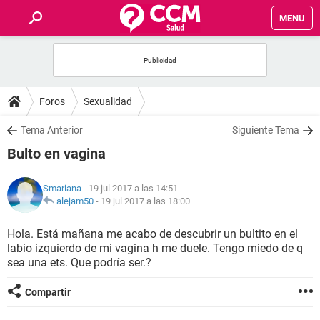
MENU
INICIO
FOROS
Foros
Sexualidad
SALUD
Tema Anterior
Siguiente Tema
Bulto en vagina
FAMILIA
Smariana
- 19 jul 2017 a las 14:51
NUTRICIÓN
alejam50
-
19 jul 2017 a las 18:00
Hola. Está mañana me acabo de descubrir un bultito en el
BIENESTAR
labio izquierdo de mi vagina h me duele. Tengo miedo de q
sea una ets. Que podría ser.?
SEXUALIDAD
Compartir
GLOSARIO