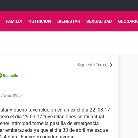
FAMILIA
NUTRICIÓN
BIENESTAR
SEXUALIDAD
GLOSARI
Siguiente Tema
Resuelto
17 a las 09:57
ular y bueno tuve relación cn un ex el día 22 .03.17
pero el día 29.03.17 tuve relaciones cn mi actual
ener intimidad tome la pastilla de emergencia
ar embarazada ya que el día 30 de abril me saque
/- 4 días . Espero m puedan ayudar