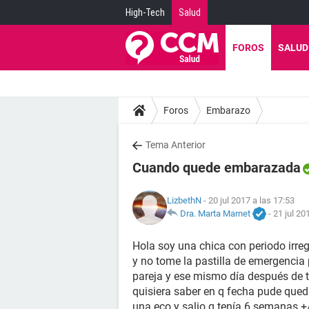
High-Tech
Salud
FOROS
SALUD
Foros
Embarazo
Tema Anterior
Cuando quede embarazada
LizbethN
- 20 jul 2017 a las 17:53
Dra. Marta Marnet
-
21 jul 20
Hola soy una chica con periodo irreg
y no tome la pastilla de emergencia 
pareja y ese mismo día después de t
quisiera saber en q fecha pude qued
una eco y salio q tenía 6 semanas +