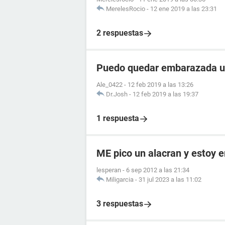
MerelesRocio
-
12 ene 2019 a las 23:31
2 respuestas
Puedo quedar embarazada un 
Ale_0422
-
12 feb 2019 a las 13:26
Dr.Josh
-
12 feb 2019 a las 19:37
1 respuesta
ME pico un alacran y estoy
lesperan
-
6 sep 2012 a las 21:34
Miligarcia
-
31 jul 2023 a las 11:02
3 respuestas