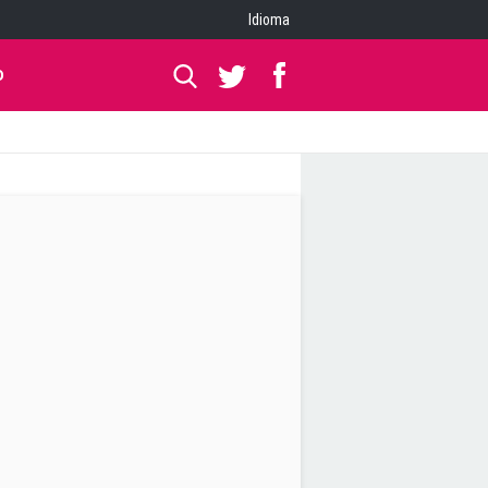
Idioma
O