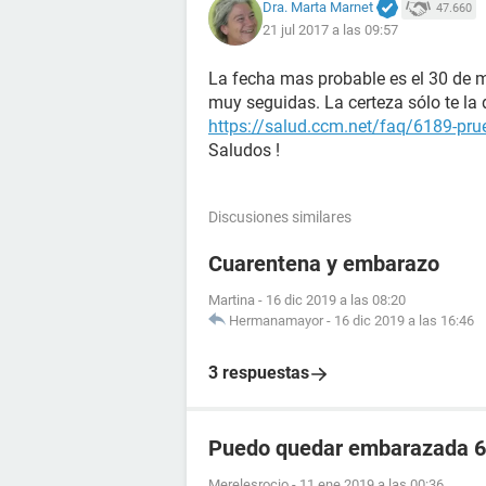
Dra. Marta Marnet
47.660
21 jul 2017 a las 09:57
La fecha mas probable es el 30 de m
muy seguidas. La certeza sólo te la
https://salud.ccm.net/faq/6189-pru
Saludos !
Discusiones similares
Cuarentena y embarazo
Martina
-
16 dic 2019 a las 08:20
Hermanamayor
-
16 dic 2019 a las 16:46
3 respuestas
Puedo quedar embarazada 6 
Merelesrocio
-
11 ene 2019 a las 00:36