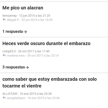
Me pico un alacran
terezamay
-
12 jun 2015 a las 21:25
Abigail P.
-
22 jun 2015 a las 15:35
1 respuesta
Heces verde oscuro durante el embarazo
cotopli2.0
-
26 oct 2017 a las 17:40
marlene-ines
-
29 oct 2017 a las 23:14
3 respuestas
como saber que estoy embarazada con solo
tocarme el vientre
ALLISTAIR
-
16 ene 2015 a las 23:28
aangelalopez
-
16 ene 2015 a las 23:34