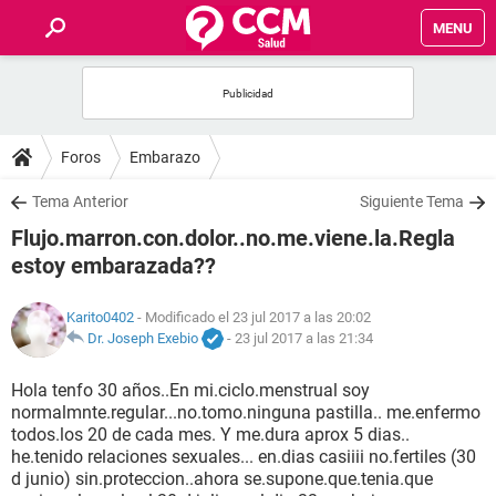
MENU
INICIO
FOROS
Foros
Embarazo
SALUD
Tema Anterior
Siguiente Tema
Flujo.marron.con.dolor..no.me.viene.la.Regla
FAMILIA
estoy embarazada??
NUTRICIÓN
Karito0402
- Modificado el 23 jul 2017 a las 20:02
Dr. Joseph Exebio
-
23 jul 2017 a las 21:34
BIENESTAR
Hola tenfo 30 años..En mi.ciclo.menstrual soy
normalmnte.regular...no.tomo.ninguna pastilla.. me.enfermo
SEXUALIDAD
todos.los 20 de cada mes. Y me.dura aprox 5 dias..
he.tenido relaciones sexuales... en.dias casiiii no.fertiles (30
d junio) sin.proteccion..ahora se.supone.que.tenia.que
GLOSARIO