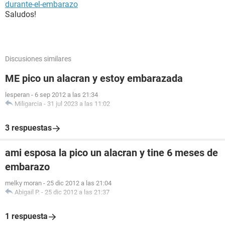
durante-el-embarazo
Saludos!
Discusiones similares
ME pico un alacran y estoy embarazada
lesperan
-
6 sep 2012 a las 21:34
Miligarcia
-
31 jul 2023 a las 11:02
3 respuestas
ami esposa la pico un alacran y tine 6 meses de
embarazo
melky moran
-
25 dic 2012 a las 21:04
Abigail P.
-
25 dic 2012 a las 21:37
1 respuesta