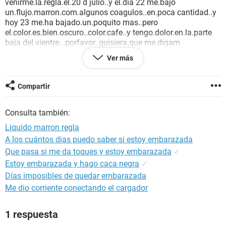
venirme.la.regla.el.20 d julio..y el.dia 22 me.bajo
un.flujo.marron.com.algunos coagulos..en.poca cantidad..y
hoy 23 me.ha bajado.un.poquito mas..pero
el.color.es.bien.oscuro..color.cafe..y tengo.dolor.en.la.parte
baja del vientre...porfavor..quisiera.que me.digam
a.q.se.debe..si.estoy
Ver más
embarazada..o.es.un.aborto.involuntario..o.ya.meviene.la.re
gla..o.simplemnte es algo.malo.y debo.acudir
a.un.ginecologo.???..ayudenme.porfavor
Compartir
Consulta también:
Liquido marron regla
A los cuántos dias puedo saber si estoy embarazada
Que pasa si me da toques y estoy embarazada
✓
Estoy embarazada y hago caca negra
✓
Días imposibles de quedar embarazada
Me dio corriente conectando el cargador
1 respuesta