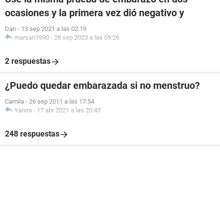
ocasiones y la primera vez dió negativo y
Dan
-
13 sep 2021 a las 02:19
marsan1990
-
28 sep 2023 a las 09:26
2 respuestas
¿Puedo quedar embarazada si no menstruo?
Camila
-
26 sep 2011 a las 17:54
Yanira
-
17 abr 2021 a las 20:43
248 respuestas