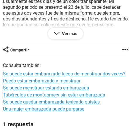
usualmente es tres días y de un color transparente. Mi
segundo periodo se presentó el 23 de julio, cabe destacar
que estas dos veces fue de la misma forma que siempre,
dos días abundantes y tres de deshecho. He estado teniendo
lo que podrían ser cólicos desde que ovulé, pensé que
pasarían ya que me viniera el periodo pero no fue así, leí que
Ver más
podría ser porque el útero se está agrandando, ¿debería
hacerme una prueba o puede ser otro problema? Porque
tampoco identifico ninguno de los otros síntomas de
Compartir
embarazo (nauseas, vomitos, fatiga, sueño, dolor de pechos)
Consulta también:
Se puede estar embarazada luego de menstruar dos veces?
Puedo estar embarazada y menstruar
Se puede menstruar estando embarazada
Tubérculos de montgomery sin estar embarazada
Se puede quedar embarazada teniendo quistes
Una mujer embarazada puede purgarse
1 respuesta