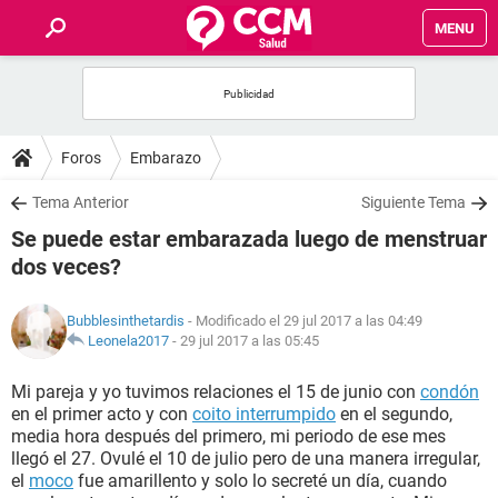
MENU
INICIO
FOROS
Foros
Embarazo
SALUD
Tema Anterior
Siguiente Tema
Se puede estar embarazada luego de menstruar
FAMILIA
dos veces?
NUTRICIÓN
Bubblesinthetardis
- Modificado el 29 jul 2017 a las 04:49
Leonela2017
-
29 jul 2017 a las 05:45
BIENESTAR
Mi pareja y yo tuvimos relaciones el 15 de junio con
condón
en el primer acto y con
coito interrumpido
en el segundo,
SEXUALIDAD
media hora después del primero, mi periodo de ese mes
llegó el 27. Ovulé el 10 de julio pero de una manera irregular,
el
moco
fue amarillento y solo lo secreté un día, cuando
GLOSARIO