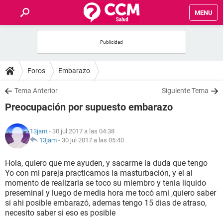
MENU
INICIO
FOROS
Foros
Embarazo
SALUD
Tema Anterior
Siguiente Tema
Preocupación por supuesto embarazo
FAMILIA
13jam
- 30 jul 2017 a las 04:38
NUTRICIÓN
13jam
-
30 jul 2017 a las 05:40
Hola, quiero que me ayuden, y sacarme la duda que tengo
BIENESTAR
Yo con mi pareja practicamos la masturbación, y el al
momento de realizarla se toco su miembro y tenia liquido
SEXUALIDAD
preseminal y luego de media hora me tocó ami ,quiero saber
si ahi posible embarazó, ademas tengo 15 dias de atraso,
necesito saber si eso es posible
GLOSARIO