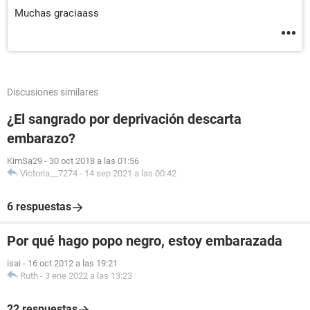
Muchas graciaass
Discusiones similares
¿El sangrado por deprivación descarta
embarazo?
KimSa29
-
30 oct 2018 a las 01:56
Victoria__7274
-
14 sep 2021 a las 00:42
6 respuestas
Por qué hago popo negro, estoy embarazada
isai
-
16 oct 2012 a las 19:21
Ruth
-
3 ene 2022 a las 13:23
22 respuestas