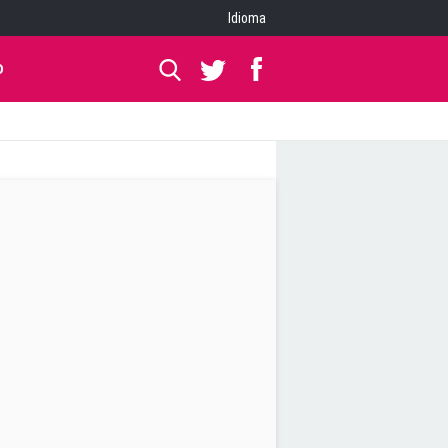
Idioma
O