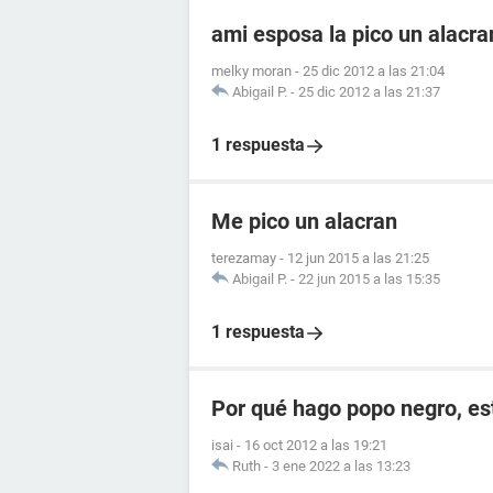
ami esposa la pico un alacr
melky moran
-
25 dic 2012 a las 21:04
Abigail P.
-
25 dic 2012 a las 21:37
1 respuesta
Me pico un alacran
terezamay
-
12 jun 2015 a las 21:25
Abigail P.
-
22 jun 2015 a las 15:35
1 respuesta
Por qué hago popo negro, e
isai
-
16 oct 2012 a las 19:21
Ruth
-
3 ene 2022 a las 13:23