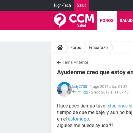
High-Tech
Salud
FOROS
SALUD
Foros
Embarazo
Tema Anterior
Ayudenme creo que estoy e
ledy2708
- 1 ago 2017 a las 01:32
rr1122
-
2 ago 2017 a las 07:43
Hace poco tiempo tuve
relaciones s
tiempo de que me baje, y aun no ba
en el
estomago
.
alguien me puede ayudar!?