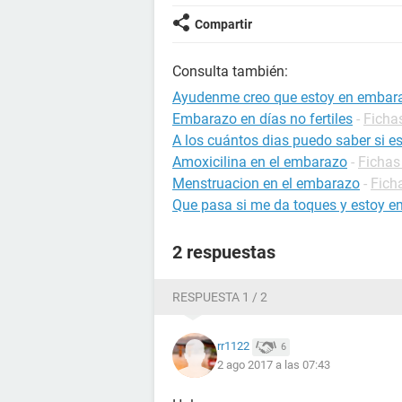
Compartir
Consulta también:
Ayudenme creo que estoy en embar
Embarazo en días no fertiles
-
Ficha
A los cuántos dias puedo saber si 
Amoxicilina en el embarazo
-
Fichas
Menstruacion en el embarazo
-
Fich
Que pasa si me da toques y estoy 
2 respuestas
RESPUESTA 1 / 2
rr1122
6
2 ago 2017 a las 07:43