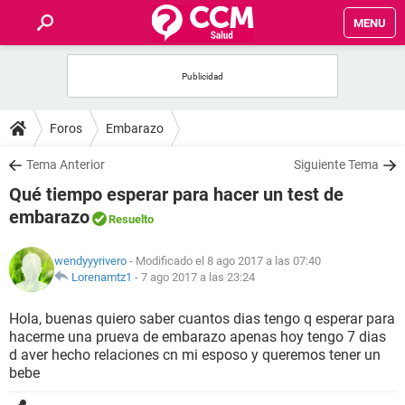
MENU
INICIO
FOROS
Foros
Embarazo
SALUD
Tema Anterior
Siguiente Tema
Qué tiempo esperar para hacer un test de
FAMILIA
embarazo
Resuelto
NUTRICIÓN
wendyyyrivero
- Modificado el 8 ago 2017 a las 07:40
Lorenamtz1
-
7 ago 2017 a las 23:24
BIENESTAR
Hola, buenas quiero saber cuantos dias tengo q esperar para
hacerme una prueva de embarazo apenas hoy tengo 7 dias
SEXUALIDAD
d aver hecho relaciones cn mi esposo y queremos tener un
bebe
GLOSARIO