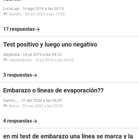
LocaLupi
-
16 ago 2016 a las 05:15
Sandra
-
20 oct 2023 a las 17:43
17 respuestas
Test positivo y luego uno negativo
Alejabdra
-
14 jul 2019 a las 04:10
valorandome
-
14 jul 2019 a las 04:53
3 respuestas
Embarazo o lineas de evaporación??
Camm__
-
21 abr 2020 a las 06:29
Rocio
-
23 nov 2022 a las 03:00
4 respuestas
en mi test de embarazo una linea se marca y la