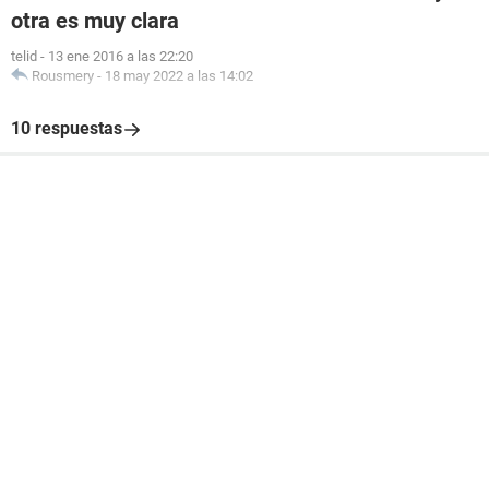
otra es muy clara
telid
-
13 ene 2016 a las 22:20
Rousmery
-
18 may 2022 a las 14:02
10 respuestas