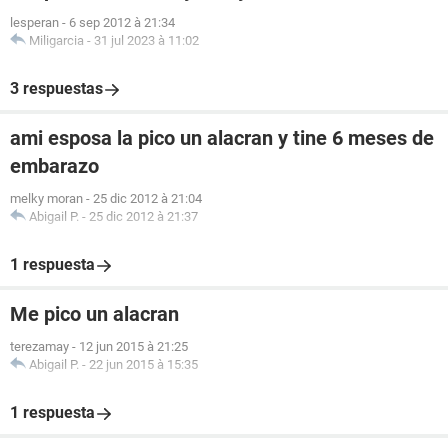
lesperan
-
6 sep 2012 à 21:34
Miligarcia
-
31 jul 2023 à 11:02
3 respuestas
ami esposa la pico un alacran y tine 6 meses de
embarazo
melky moran
-
25 dic 2012 à 21:04
Abigail P.
-
25 dic 2012 à 21:37
1 respuesta
Me pico un alacran
terezamay
-
12 jun 2015 à 21:25
Abigail P.
-
22 jun 2015 à 15:35
1 respuesta