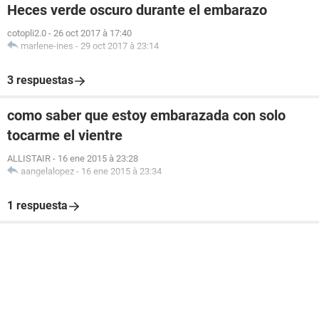
Heces verde oscuro durante el embarazo
cotopli2.0
-
26 oct 2017 à 17:40
marlene-ines
-
29 oct 2017 à 23:14
3 respuestas
como saber que estoy embarazada con solo
tocarme el vientre
ALLISTAIR
-
16 ene 2015 à 23:28
aangelalopez
-
16 ene 2015 à 23:34
1 respuesta