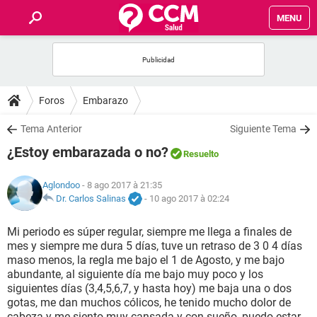
MENU
INICIO
FORUMS
Foros
Embarazo
SALUD
Tema Anterior
Siguiente Tema
¿Estoy embarazada o no?
Resuelto
FAMILIA
Aglondoo
- 8 ago 2017 à 21:35
NUTRICIÓN
Dr. Carlos Salinas
-
10 ago 2017 à 02:24
Mi periodo es súper regular, siempre me llega a finales de
BIENESTAR
mes y siempre me dura 5 días, tuve un retraso de 3 0 4 días
maso menos, la regla me bajo el 1 de Agosto, y me bajo
SEXUALIDAD
abundante, al siguiente día me bajo muy poco y los
siguientes días (3,4,5,6,7, y hasta hoy) me baja una o dos
gotas, me dan muchos cólicos, he tenido mucho dolor de
GLOSARIO
cabeza y me siento muy cansada y con sueño, puedo estar