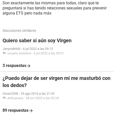
Son exactamente las mismas para todas, claro que te
preguntará si has tenido relaciones sexuales para prevenir
alguna ETS pero nada más
Discusiones similares
Quiero saber si aún soy Virgen
Janyrodriiiiiii
-
6 jul 2022 a las 09:13
usuario anónimo
-
6 jul 2022 a las 09:21
3 respuestas
¿Puedo dejar de ser virgen mi me masturbó con
los dedos?
Owen2308
-
29 ago 2016 a las 21:33
AriGuevara
-
28 oct 2023 a las 02:24
89 respuestas