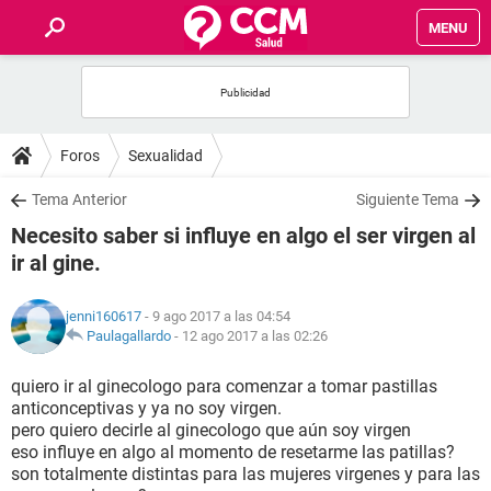
MENU
INICIO
FOROS
Foros
Sexualidad
SALUD
Tema Anterior
Siguiente Tema
Necesito saber si influye en algo el ser virgen al
FAMILIA
ir al gine.
NUTRICIÓN
jenni160617
- 9 ago 2017 a las 04:54
Paulagallardo
-
12 ago 2017 a las 02:26
BIENESTAR
quiero ir al ginecologo para comenzar a tomar pastillas
anticonceptivas y ya no soy virgen.
SEXUALIDAD
pero quiero decirle al ginecologo que aún soy virgen
eso influye en algo al momento de resetarme las patillas?
son totalmente distintas para las mujeres virgenes y para las
GLOSARIO