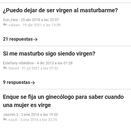
¿Puedo dejar de ser virgen al masturbarme?
Sun_Hee
-
25 abr 2018 a las 23:57
sabian
-
19 abr 2021 a las 13:39
21 respuestas
Si me masturbo sigo siendo virgen?
Estefany villalobos
-
4 dic 2013 a las 01:28
Deivid
-
31 jul 2021 a las 07:32
9 respuestas
Enque se fija un ginecólogo para saber cuando
una mujer es virge
Jasmin.2
-
3 ene 2016 a las 19:20
ssjuli
-
3 ene 2016 a las 22:25