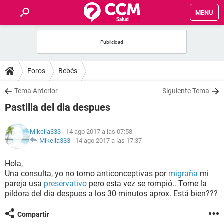
MENU
INICIO
FOROS
Foros
Bebés
SALUD
Tema Anterior
Siguiente Tema
Pastilla del dia despues
FAMILIA
Mikeila333
- 14 ago 2017 a las 07:58
NUTRICIÓN
Mikeila333
-
14 ago 2017 a las 17:37
Hola,
BIENESTAR
Una consulta, yo no tomo anticonceptivas por
migraña
mi
pareja usa
preservativo
pero esta vez se rompió.. Tome la
SEXUALIDAD
pildora del dia despues a los 30 minutos aprox. Está bien???
Compartir
GLOSARIO