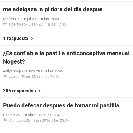
me adelgaza la pildora del dia despue
Mafemuz
-
16 jul 2011 a las 19:53
alberto-sp
-
8 sep 2011 a las 17:45
1 respuesta
¿Es confiable la pastilla anticonceptiva mensual
Nogest?
edilysnoop
-
30 nov 2013 a las 13:49
Laura
-
10 jun 2022 a las 19:16
206 respuestas
Puedo defecar despues de tomar mi pastilla
Daniela25
-
18 abr 2012 a las 02:40
Danistone25
-
5 jun 2016 a las 23:47