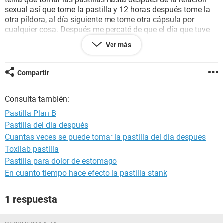
sexual así que tome la pastilla y 12 horas después tome la
otra píldora, al día siguiente me tome otra cápsula por
cualquier cosa. Después me percaté de que el día que tuve
relaciones era "mi día de ovulación". Mi periodo tiene que
Ver más
llegar el 19 de agosto, hoy es 16 y estoy teniendo dolor de
vientre y creo que tengo el ovario derecho inflamado, no
tengo ningún otro síntoma. ¿Podría estar embarazada? ¿O el
Compartir
dolor de vientre será algún síntoma de haber tomado la
pastilla?
Consulta también:
Pastilla Plan B
Pastilla del dia después
Cuantas veces se puede tomar la pastilla del dia despues
Toxilab pastilla
Pastilla para dolor de estomago
En cuanto tiempo hace efecto la pastilla stank
1 respuesta