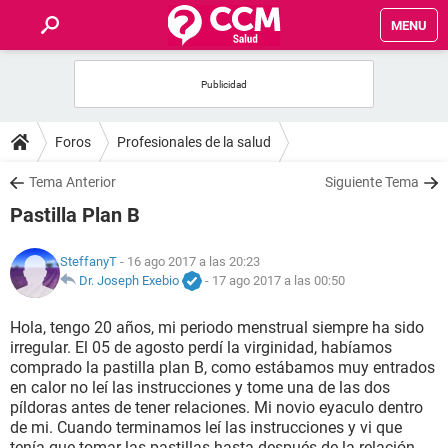
MENU
INICIO
FOROS
Foros
Profesionales de la salud
SALUD
Tema Anterior
Siguiente Tema
Pastilla Plan B
FAMILIA
SteffanyT
- 16 ago 2017 a las 20:23
NUTRICIÓN
Dr. Joseph Exebio
-
17 ago 2017 a las 00:50
Hola, tengo 20 años, mi periodo menstrual siempre ha sido
BIENESTAR
irregular. El 05 de agosto perdí la virginidad, habíamos
comprado la pastilla plan B, como estábamos muy entrados
SEXUALIDAD
en calor no leí las instrucciones y tome una de las dos
píldoras antes de tener relaciones. Mi novio eyaculo dentro
de mi. Cuando terminamos leí las instrucciones y vi que
GLOSARIO
tenía que tomar las pastillas hasta después de la relación