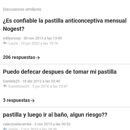
Discusiones similares
¿Es confiable la pastilla anticonceptiva mensual
Nogest?
edilysnoop
-
30 nov 2013 a las 13:49
Laura
-
10 jun 2022 a las 19:16
206 respuestas
Puedo defecar despues de tomar mi pastilla
Daniela25
-
18 abr 2012 a las 02:40
Danistone25
-
5 jun 2016 a las 23:47
3 respuestas
pastilla y luego ir al baño, algun riesgo??
valenzuelacamila
-
3 nov 2015 a las 00:52
maria
-
7 nov 2015 a las 18:36