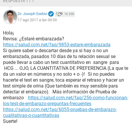
RESPUESTA 1 / 1
Dr. Joseph Exebio
16.358
17 ago 2017 a las 00:50
Hola¡
Revisa: ¿Estaré embarazada?
https://salud.ccm.net/faq/9853-estare-embarazada
Si quiere saber o descartar desde ya si hay o no un
embarazada, pasados 10 días de tu relación sexual se
puede llevar a cabo un test cuantitativo en sangre para
HCG ... OJO, LA CUANTITATIVA DE PREFERENCIA (La que te
da un valor en números y no solo + o -)! Si no puedes
hacerte el test en sangre, toca esperar el retraso y hacer un
test simple de orina (Que también es muy sensible para
detectar el embarazo). Más información de Prueba de
embarazo
https://salud.ccm.net/faq/256-como-funcionan-
los-test-de-embarazo-preguntas-frecuentes
https://salud.ccm.net/faq/6055-pruebas-de-embarazo-
cualitativas-o-cuantitativas
Suerte!