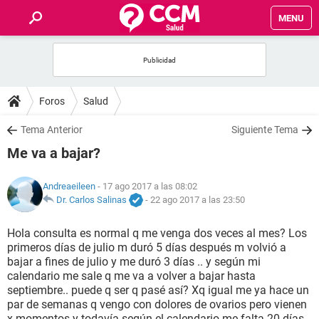
MENU
INICIO
FOROS
Foros
Salud
SALUD
Tema Anterior
Siguiente Tema
Me va a bajar?
FAMILIA
Andreaeileen
- 17 ago 2017 a las 08:02
NUTRICIÓN
Dr. Carlos Salinas
-
22 ago 2017 a las 23:50
Hola consulta es normal q me venga dos veces al mes? Los
BIENESTAR
primeros días de julio m duró 5 días después m volvió a
bajar a fines de julio y me duró 3 días .. y según mi
SEXUALIDAD
calendario me sale q me va a volver a bajar hasta
septiembre.. puede q ser q pasé así? Xq igual me ya hace un
par de semanas q vengo con dolores de ovarios pero vienen
GLOSARIO
x momentos y todavía según el calendario me falta 20 días