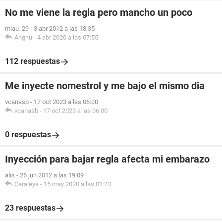
No me viene la regla pero mancho un poco
miau_29
-
3 abr 2012 a las 18:35
Angnu
-
4 abr 2020 a las 07:55
112 respuestas
Me inyecte nomestrol y me bajo el mismo dia
vcanasb
-
17 oct 2023 a las 06:00
vcanasb
-
17 oct 2023 a las 06:00
0 respuestas
Inyección para bajar regla afecta mi embarazo
alis
-
26 jun 2012 a las 19:09
Caraleya
-
15 may 2020 a las 01:23
23 respuestas