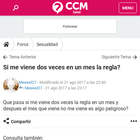
MENU
INICIO
FOROS
Foros
Sexualidad
SALUD
Tema Anterior
Siguiente Tema
Si me viene dos veces en un mes la regla?
FAMILIA
Meeeel27
- Modificado el 21 ago 2017 a las 22:40
NUTRICIÓN
Meeeel27
-
21 ago 2017 a las 23:17
Que pasa si me viene dos veces la regla en un mes y
BIENESTAR
despues el mes que viene no me viene es algo peligroso?
SEXUALIDAD
Compartir
GLOSARIO
Consulta también: