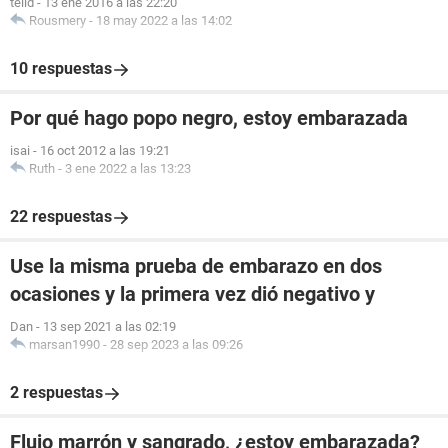
telid
-
13 ene 2016 a las 22:20
Rousmery
-
18 may 2022 a las 14:02
10 respuestas
Por qué hago popo negro, estoy embarazada
isai
-
16 oct 2012 a las 19:21
Ruth
-
3 ene 2022 a las 13:23
22 respuestas
Use la misma prueba de embarazo en dos
ocasiones y la primera vez dió negativo y
Dan
-
13 sep 2021 a las 02:19
marsan1990
-
28 sep 2023 a las 09:26
2 respuestas
Flujo marrón y sangrado, ¿estoy embarazada?