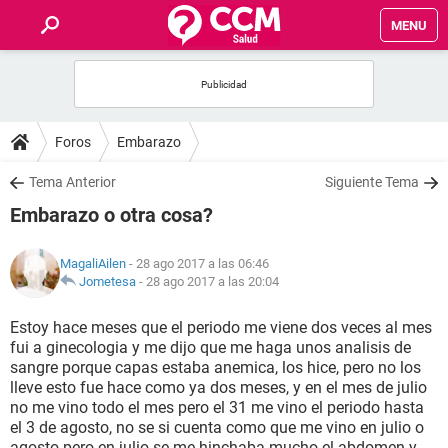
MENU
INICIO
FOROS
Foros
Embarazo
SALUD
Tema Anterior
Siguiente Tema
Embarazo o otra cosa?
FAMILIA
MagaliAilen
- 28 ago 2017 a las 06:46
NUTRICIÓN
Jometesa
-
28 ago 2017 a las 20:04
Estoy hace meses que el periodo me viene dos veces al mes
BIENESTAR
fui a ginecologia y me dijo que me haga unos analisis de
sangre porque capas estaba anemica, los hice, pero no los
SEXUALIDAD
lleve esto fue hace como ya dos meses, y en el mes de julio
no me vino todo el mes pero el 31 me vino el periodo hasta
el 3 de agosto, no se si cuenta como que me vino en julio o
GLOSARIO
agosto pero en julio se me hinchaba mucho el abdomen y