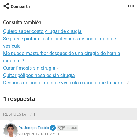
Compartir
Consulta también:
Quiero saber costo y lugar de cirugia
Se puede pintar el cabello después de una cirugía de
vesícula
Me puedo masturbar despues de una cirugia de hernia
inguinal ?
Curar fimosis sin cirugia
✓
Quitar pólipos nasales sin cirugía
Después de una cirugía de vesícula cuando puedo barrer
✓
1 respuesta
RESPUESTA 1 / 1
Dr. Joseph Exebio
16.358
28 ago 2017 a las 22:13