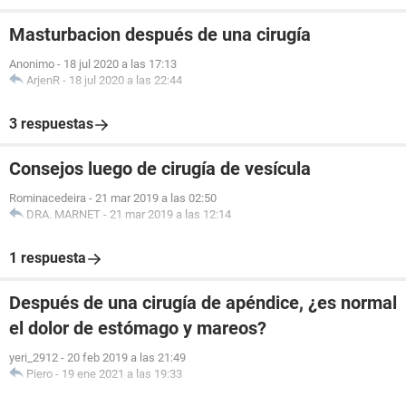
Masturbacion después de una cirugía
Anonimo
-
18 jul 2020 a las 17:13
ArjenR
-
18 jul 2020 a las 22:44
3 respuestas
Consejos luego de cirugía de vesícula
Rominacedeira
-
21 mar 2019 a las 02:50
DRA. MARNET
-
21 mar 2019 a las 12:14
1 respuesta
Después de una cirugía de apéndice, ¿es normal
el dolor de estómago y mareos?
yeri_2912
-
20 feb 2019 a las 21:49
Piero
-
19 ene 2021 a las 19:33