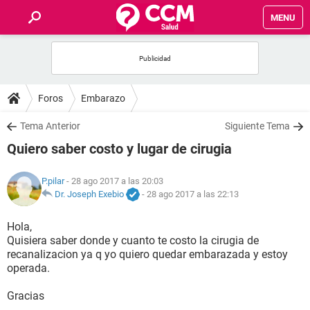
MENU
INICIO
FOROS
Foros
Embarazo
SALUD
Tema Anterior
Siguiente Tema
Quiero saber costo y lugar de cirugia
FAMILIA
P.pilar
- 28 ago 2017 a las 20:03
NUTRICIÓN
Dr. Joseph Exebio
-
28 ago 2017 a las 22:13
Hola,
BIENESTAR
Quisiera saber donde y cuanto te costo la cirugia de
recanalizacion ya q yo quiero quedar embarazada y estoy
SEXUALIDAD
operada.
Gracias
GLOSARIO