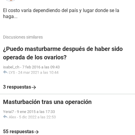
El costo varía dependiendo del país y lugar donde se la
haga...
Discusiones similares
¿Puedo masturbarme después de haber sido
operada de los ovarios?
isabel_ch
-
7 feb 2016 a las 09:43
LYS
-
24 mar 2021 a las 10:44
3 respuestas
Masturbación tras una operación
Yerai7
-
9 ene 2015 a las 17:33
Alex
-
5 dic 2022 a las 22:53
55 respuestas