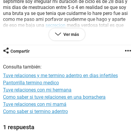
septimbre soy irregular mi duracion de ciclo es de 28 dias y
mis dias de mestruacion entre 5 o 4 en realidad se que soy
una bruta ya se que tenia que cuidarme lo hare pero fue asi
como me paso ami porfavor ayudenme que hago y aparte
de eso me baja una
secrecion
media verdosa total es que
me tomare la pastilla asi no valga pero queiro saber que
Ver más
posibilidad hay o que hago aparte de visitar un medio q en
dos semanas si voy porfavor ayudenme
Compartir
Consulta también:
Tuve relaciones y me termino adentro en dias infertiles
Pantorrilla termino medico
Tuve relaciones con mi hermana
Como saber si tuve relaciones en una borrachera
Tuve relaciones con mi mamá
Como saber si termino adentro
1 respuesta