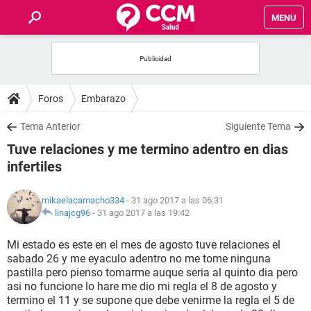
MENU
INICIO
FOROS
Foros
Embarazo
SALUD
Tema Anterior
Siguiente Tema
Tuve relaciones y me termino adentro en dias
FAMILIA
infertiles
NUTRICIÓN
mikaelacamacho334
- 31 ago 2017 a las 06:31
linajcg96
-
31 ago 2017 a las 19:42
BIENESTAR
Mi estado es este en el mes de agosto tuve relaciones el
sabado 26 y me eyaculo adentro no me tome ninguna
SEXUALIDAD
pastilla pero pienso tomarme auque seria al quinto dia pero
asi no funcione lo hare me dio mi regla el 8 de agosto y
termino el 11 y se supone que debe venirme la regla el 5 de
GLOSARIO