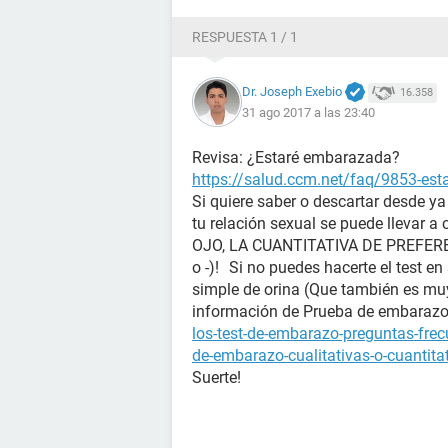
RESPUESTA 1 / 1
Dr. Joseph Exebio
16.358
31 ago 2017 a las 23:40
Revisa: ¿Estaré embarazada?
https://salud.ccm.net/faq/9853-es
Si quiere saber o descartar desde y
tu relación sexual se puede llevar a
OJO, LA CUANTITATIVA DE PREFERENC
o -)! Si no puedes hacerte el test en
simple de orina (Que también es mu
información de Prueba de embara
los-test-de-embarazo-preguntas-fre
de-embarazo-cualitativas-o-cuantita
Suerte!