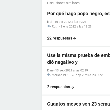
Discusiones similares
Por qué hago popo negro, e
isai
-
16 oct 2012 a las 19:21
Ruth
-
3 ene 2022 a las 13:23
22 respuestas
Use la misma prueba de emba
dió negativo y
Dan
-
13 sep 2021 a las 02:19
marsan1990
-
28 sep 2023 a las 09:26
2 respuestas
Cuantos meses son 23 sema