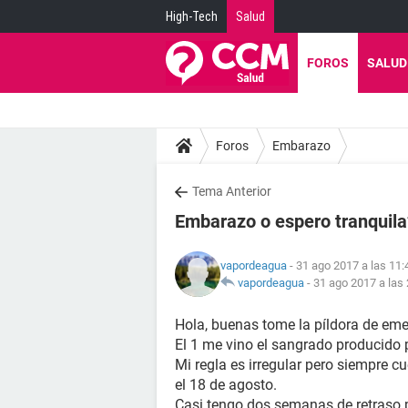
High-Tech
Salud
FOROS
SALUD
Foros
Embarazo
Tema Anterior
Embarazo o espero tranquila
vapordeagua
- 31 ago 2017 a las 11:
vapordeagua
-
31 ago 2017 a las
Hola, buenas tome la píldora de emer
El 1 me vino el sangrado producido p
Mi regla es irregular pero siempre cu
el 18 de agosto.
Casi tengo dos semanas de retraso per