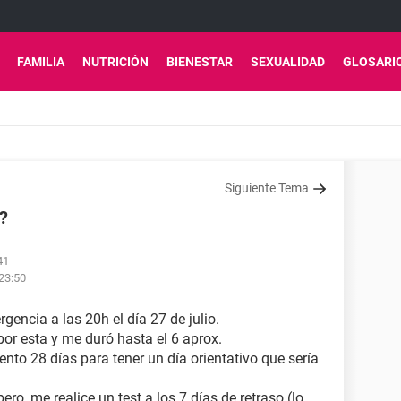
FAMILIA
NUTRICIÓN
BIENESTAR
SEXUALIDAD
GLOSARI
Siguiente Tema
?
41
 23:50
gencia a las 20h el día 27 de julio.
or esta y me duró hasta el 6 aprox.
ento 28 días para tener un día orientativo que sería
o, me realice un test a los 7 días de retraso (lo