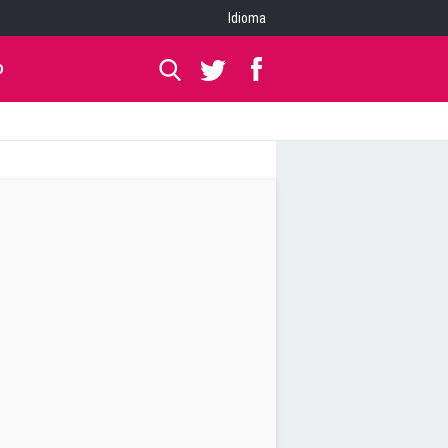
Idioma
O