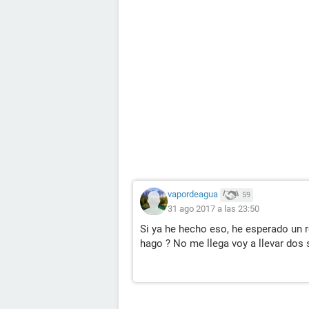
vapordeagua
59
31 ago 2017 a las 23:50
Si ya he hecho eso, he esperado un 
hago ? No me llega voy a llevar do