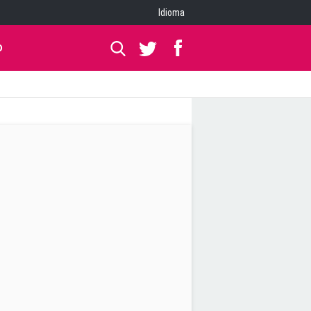
Idioma
O