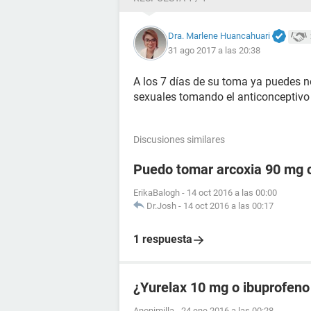
Dra. Marlene Huancahuari
31 ago 2017 a las 20:38
A los 7 días de su toma ya puedes no
sexuales tomando el anticonceptivo 
Discusiones similares
Puedo tomar arcoxia 90 mg c
ErikaBalogh
-
14 oct 2016 a las 00:00
Dr.Josh
-
14 oct 2016 a las 00:17
1 respuesta
¿Yurelax 10 mg o ibuprofeno
Anonimilla
-
24 ene 2016 a las 00:28