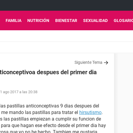
FAMILIA
NUTRICIÓN
BIENESTAR
SEXUALIDAD
GLOSARI
Siguiente Tema
iconceptivoa despues del primer dia
1 ago 2017 a las 20:38
s pastillas anticonceptivas 9 dias despues del
a me mando las pastillas para tratar el
hirsutismo
.
s las pastillas empiezan a cumplir su funcion de
e para que hagan ese efecto desde el primer dia hay
, cosa que yo no he hecho. Tambien me gustaria