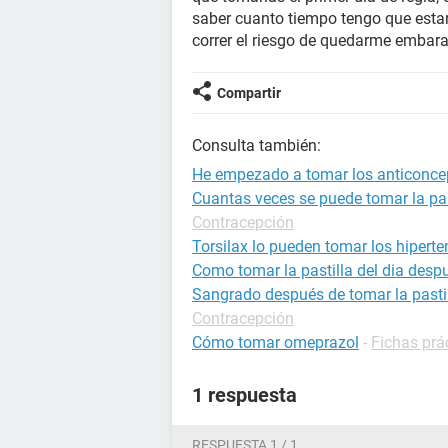
saber cuanto tiempo tengo que esta
correr el riesgo de quedarme embar
Compartir
Consulta también:
He empezado a tomar los anticoncep
Cuantas veces se puede tomar la pas
Contracepción
Torsilax lo pueden tomar los hipert
Como tomar la pastilla del dia desp
Sangrado después de tomar la pastill
Contracepción
Cómo tomar omeprazol
-
Fichas prá
1 respuesta
RESPUESTA 1 / 1