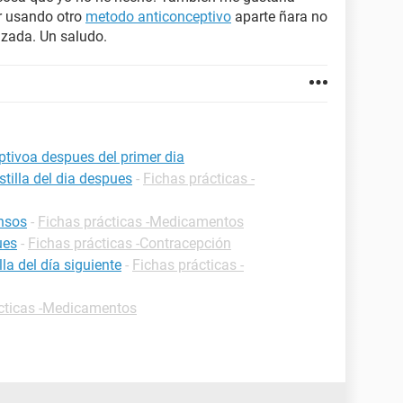
r usando otro
metodo anticonceptivo
aparte ñara no
azada. Un saludo.
tivoa despues del primer dia
tilla del dia despues
-
Fichas prácticas -
ensos
-
Fichas prácticas -Medicamentos
ues
-
Fichas prácticas -Contracepción
a del día siguiente
-
Fichas prácticas -
cticas -Medicamentos