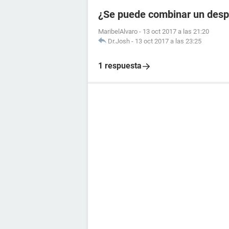
¿Se puede combinar un desp
MaribelAlvaro
-
13 oct 2017 a las 21:20
Dr.Josh
-
13 oct 2017 a las 23:25
1 respuesta