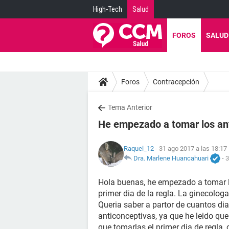
High-Tech
Salud
FOROS
SALUD
Foros
Contracepción
Tema Anterior
He empezado a tomar los ant
Raquel_12
- 31 ago 2017 a las 18:17
Dra. Marlene Huancahuari
-
3
Hola buenas, he empezado a tomar la
primer dia de la regla. La ginecolog
Queria saber a partor de cuantos dia
anticonceptivas, ya que he leido qu
que tomarlas el primer dia de regla