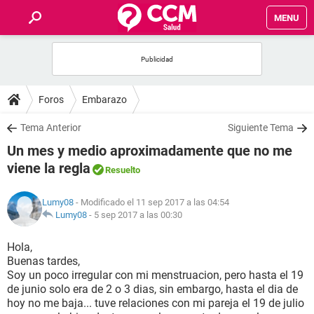
MENU
INICIO
FOROS
Foros
Embarazo
SALUD
Tema Anterior
Siguiente Tema
Un mes y medio aproximadamente que no me
FAMILIA
viene la regla
Resuelto
NUTRICIÓN
Lumy08
- Modificado el 11 sep 2017 a las 04:54
Lumy08
-
5 sep 2017 a las 00:30
BIENESTAR
Hola,
Buenas tardes,
SEXUALIDAD
Soy un poco irregular con mi menstruacion, pero hasta el 19
de junio solo era de 2 o 3 dias, sin embargo, hasta el dia de
hoy no me baja... tuve relaciones con mi pareja el 19 de julio
GLOSARIO