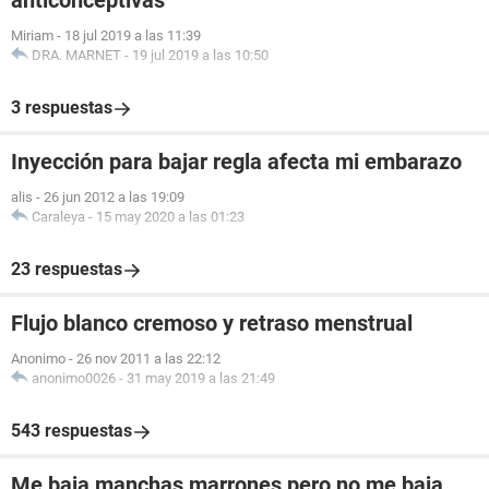
anticonceptivas
Miriam
-
18 jul 2019 a las 11:39
DRA. MARNET
-
19 jul 2019 a las 10:50
3 respuestas
Inyección para bajar regla afecta mi embarazo
alis
-
26 jun 2012 a las 19:09
Caraleya
-
15 may 2020 a las 01:23
23 respuestas
Flujo blanco cremoso y retraso menstrual
Anonimo
-
26 nov 2011 a las 22:12
anonimo0026
-
31 may 2019 a las 21:49
543 respuestas
Me baja manchas marrones pero no me baja