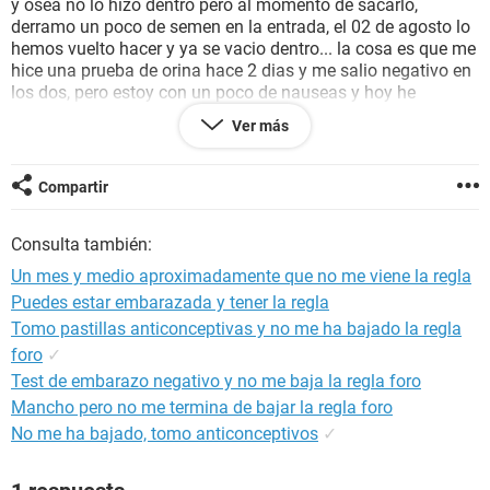
y osea no lo hizo dentro pero al momento de sacarlo,
derramo un poco de semen en la entrada, el 02 de agosto lo
hemos vuelto hacer y ya se vacio dentro... la cosa es que me
hice una prueba de orina hace 2 dias y me salio negativo en
los dos, pero estoy con un poco de nauseas y hoy he
vomitado, tengo cansancio, hasta hace 4 dias los pezones
Ver más
me daban escosor mas ahora y no... pero no me baja la
regla, que debo hacer, esperar para hacer una prueba de
orina? Me puedo hacer la de sangre? Porque seria mi
Compartir
retraso? Creen que puedo estar embarazada? De verdad
necesito su ayuda, si quisiera estar embarazada pero no me
Consulta también:
quiero hacer falsas ilusiones
Un mes y medio aproximadamente que no me viene la regla
Puedes estar embarazada y tener la regla
Tomo pastillas anticonceptivas y no me ha bajado la regla
foro
✓
Test de embarazo negativo y no me baja la regla foro
Mancho pero no me termina de bajar la regla foro
No me ha bajado, tomo anticonceptivos
✓