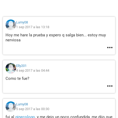
Lumy08
1 sep 2017 a las 13:18
Hoy me hare la prueba y espero q salga bien... estoy muy
nerviosa
Elly201
4 sep 2017 a las 04:44
Como te fue?
Lumy08
5 sep 2017 a las 00:30
fui al
ginecologo
, y me dejo un poco confundida, me dijo que