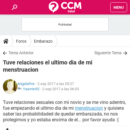
MENU
INICIO
FOROS
Foros
Embarazo
SALUD
Tema Anterior
Siguiente Tema
Tuve relaciones el ultimo dia de mi
FAMILIA
menstruacion
NUTRICIÓN
Angelafrre
- 2 sep 2017 a las 05:27
Yasmin92
-
2 sep 2017 a las 06:03
BIENESTAR
Tuve relaciones sexuales con mi novio y se me vino adentro,
fue empezando el ultimo dia de mi
menstruacion
y quisiera
SEXUALIDAD
saber las probabilidaded de quedar embarazada, no nos
protegimos y yo estaba encima de el... por favor ayuda :(
GLOSARIO