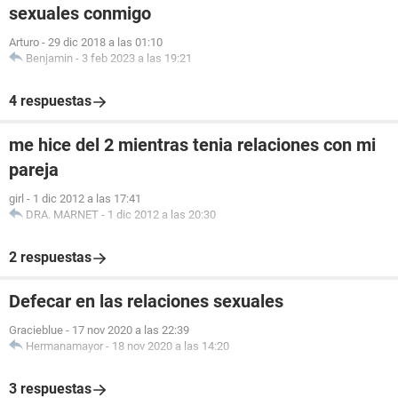
sexuales conmigo
Arturo
-
29 dic 2018 a las 01:10
Benjamin
-
3 feb 2023 a las 19:21
4 respuestas
me hice del 2 mientras tenia relaciones con mi
pareja
girl
-
1 dic 2012 a las 17:41
DRA. MARNET
-
1 dic 2012 a las 20:30
2 respuestas
Defecar en las relaciones sexuales
Gracieblue
-
17 nov 2020 a las 22:39
Hermanamayor
-
18 nov 2020 a las 14:20
3 respuestas