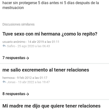
hacer sin protegerse 5 días antes ni 5 días después de la
mestruacion
Discusiones similares
Tuve sexo con mi hermana ¿como lo repito?
usuario anónimo
-
14 abr 2019 a las 01:11
Safiro
-
25 ago 2020 a las 06:43
7 respuestas
me salio excremento al tener relaciones
hermosa
-
9 feb 2012 a las 01:17
Jonas
-
13 abr 2022 a las 19:47
8 respuestas
Mi madre me dijo que quiere tener relaciones