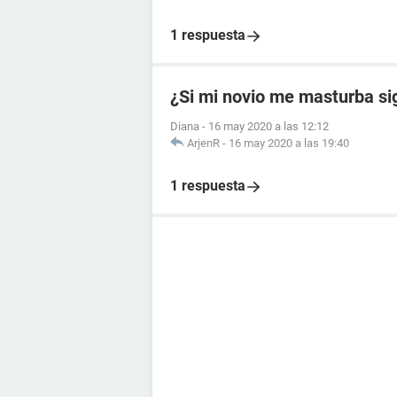
1 respuesta
¿Si mi novio me masturba si
Diana
-
16 may 2020 a las 12:12
ArjenR
-
16 may 2020 a las 19:40
1 respuesta