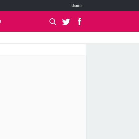
Idioma
O