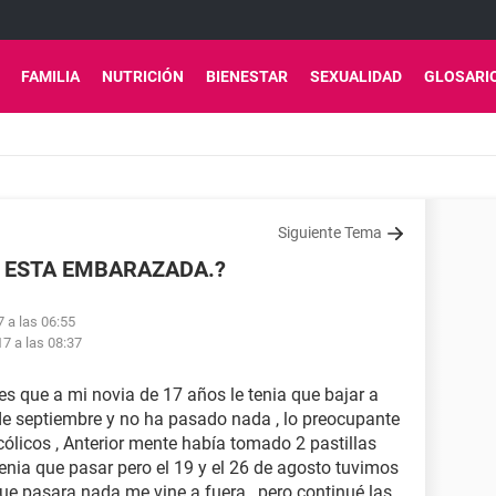
FAMILIA
NUTRICIÓN
BIENESTAR
SEXUALIDAD
GLOSARI
Siguiente Tema
A ESTA EMBARAZADA.?
7 a las 06:55
7 a las 08:37
 que a mi novia de 17 años le tenia que bajar a
de septiembre y no ha pasado nada , lo preocupante
cólicos , Anterior mente había tomado 2 pastillas
tenia que pasar pero el 19 y el 26 de agosto tuvimos
que pasara nada me vine a fuera , pero continué las