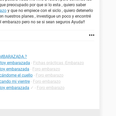
e preocupado por que si lo esta , quiero saber
azo
y que no empiece con el siclo , quiero detenerlo
en nuestros planes , investigue un poco y encontré
l embarazo pero no se si sean seguros Ayuda!!
 EMBARAZADA.?
estoy embarazada
-
Fichas prácticas -Embarazo
estoy embarazada
-
Foro embarazo
cándome el cuello
-
Foro embarazo
cando mi vientre
-
Foro embarazo
estoy embarazada
✓
-
Foro embarazo