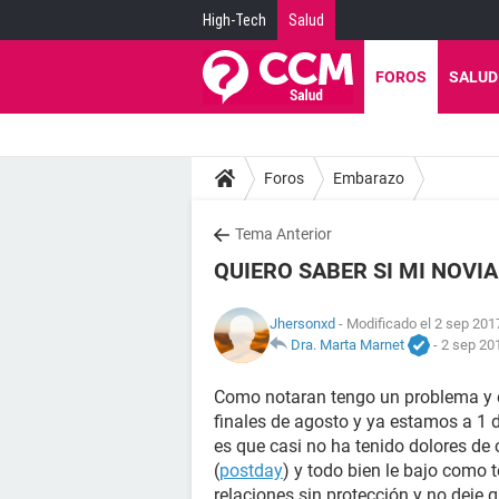
High-Tech
Salud
FOROS
SALUD
Foros
Embarazo
Tema Anterior
QUIERO SABER SI MI NOVI
Jhersonxd
- Modificado el 2 sep 201
Dra. Marta Marnet
-
2 sep 201
Como notaran tengo un problema y es
finales de agosto y ya estamos a 1 
es que casi no ha tenido dolores de 
(
postday
) y todo bien le bajo como 
relaciones sin protección y no deje 