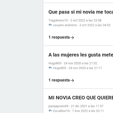
Que pasa si mi novia me toc
Tiagobravo10
-
2 oct 2022 a las 23:58
usuario anónimo
-
3 oct 2022 a las 04:52
1 respuesta
A las mujeres les gusta mete
Hugo805
-
24 nov 2020 a las 21:02
Hugo805
-
24 nov 2020 a las 21:17
1 respuesta
MI NOVIA CREO QUE QUIER
parejajoven69
-
21 dic 2021 a las 11:37
Excalibur18
-
7 ene 2022 a las 02:11