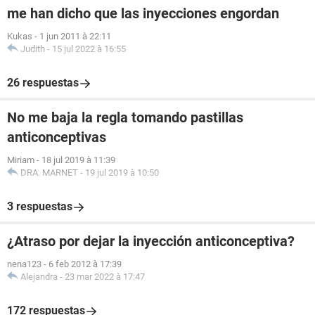
me han dicho que las inyecciones engordan
Kukas
-
1 jun 2011 à 22:11
Judith
-
15 jul 2022 à 16:55
26 respuestas
No me baja la regla tomando pastillas
anticonceptivas
Miriam
-
18 jul 2019 à 11:39
DRA. MARNET
-
19 jul 2019 à 10:50
3 respuestas
¿Atraso por dejar la inyección anticonceptiva?
nena123
-
6 feb 2012 à 17:39
Alejandra
-
23 mar 2022 à 17:47
172 respuestas