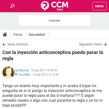
MENU
INICIO
FORUMS
Foros
Sexualidad
SALUD
Tema Anterior
Siguiente Tema
Con la inyección anticonceptiva puedo parar la
FAMILIA
regla
NUTRICIÓN
Lyndasexy
- 9 sep 2017 à 00:06
GisellBc
-
9 sep 2017 à 10:52
BIENESTAR
Tengo un evento muy importante y m acaba d bajar mi
pregunta es si m pongo la inyección anticonceptiva se me
SEXUALIDAD
puede parar la regla para el día d mañana??? O algún
remedio casero o algo con cual pararme la regla y ya no m
baje ayuda!!!!!
GLOSARIO