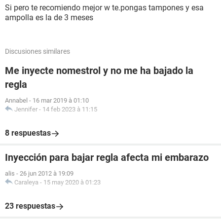
Si pero te recomiendo mejor w te.pongas tampones y esa
ampolla es la de 3 meses
Discusiones similares
Me inyecte nomestrol y no me ha bajado la
regla
Annabel
-
16 mar 2019 à 01:10
Jennifer
-
14 feb 2023 à 11:15
8 respuestas
Inyección para bajar regla afecta mi embarazo
alis
-
26 jun 2012 à 19:09
Caraleya
-
15 may 2020 à 01:23
23 respuestas