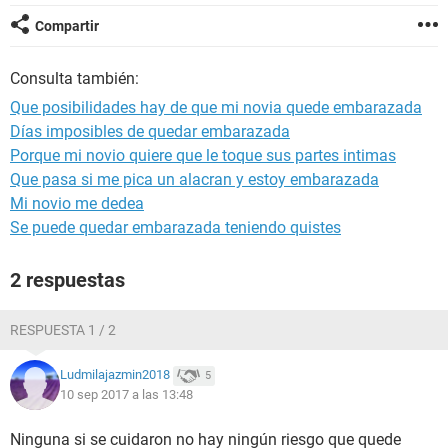
Compartir
Consulta también:
Que posibilidades hay de que mi novia quede embarazada
Días imposibles de quedar embarazada
Porque mi novio quiere que le toque sus partes intimas
Que pasa si me pica un alacran y estoy embarazada
Mi novio me dedea
Se puede quedar embarazada teniendo quistes
2 respuestas
RESPUESTA 1 / 2
Ludmilajazmin2018
5
10 sep 2017 a las 13:48
Ninguna si se cuidaron no hay ningún riesgo que quede