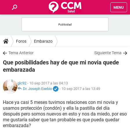
MENU
INICIO
FOROS
Foros
Embarazo
SALUD
Tema Anterior
Siguiente Tema
Que posibilidades hay de que mi novia quede
FAMILIA
embarazada
NUTRICIÓN
glc92
- 10 sep 2017 a las 04:13
Dr. Joseph Exebio
-
10 sep 2017 a las 13:49
BIENESTAR
Hace ya casi 5 meses tuvimos relaciones con mi novia y
usamos protección (condón) y ella la pastilla del día
SEXUALIDAD
después pero somos nuevos en esto y nos da miedo, por eso
me gustaría saber que tan probable es que pueda quedar
embarazada?
GLOSARIO