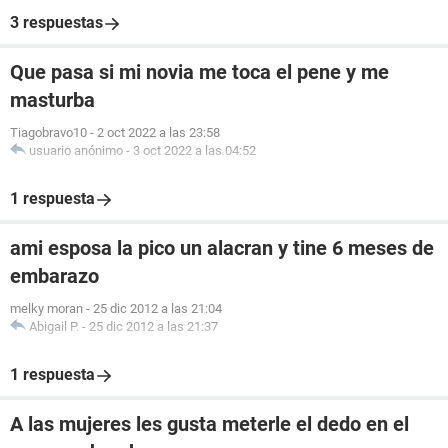
3 respuestas
Que pasa si mi novia me toca el pene y me
masturba
Tiagobravo10
-
2 oct 2022 a las 23:58
usuario anónimo
-
3 oct 2022 a las 04:52
1 respuesta
ami esposa la pico un alacran y tine 6 meses de
embarazo
melky moran
-
25 dic 2012 a las 21:04
Abigail P.
-
25 dic 2012 a las 21:37
1 respuesta
A las mujeres les gusta meterle el dedo en el