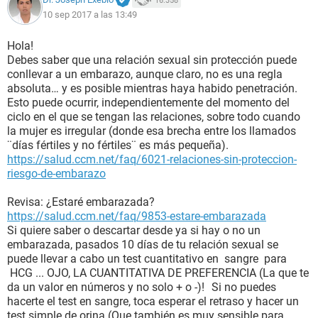
16.358
10 sep 2017 a las 13:49
Hola!
Debes saber que una relación sexual sin protección puede
conllevar a un embarazo, aunque claro, no es una regla
absoluta… y es posible mientras haya habido penetración.
Esto puede ocurrir, independientemente del momento del
ciclo en el que se tengan las relaciones, sobre todo cuando
la mujer es irregular (donde esa brecha entre los llamados
¨días fértiles y no fértiles¨ es más pequeña).
https://salud.ccm.net/faq/6021-relaciones-sin-proteccion-
riesgo-de-embarazo
Revisa: ¿Estaré embarazada?
https://salud.ccm.net/faq/9853-estare-embarazada
Si quiere saber o descartar desde ya si hay o no un
embarazada, pasados 10 días de tu relación sexual se
puede llevar a cabo un test cuantitativo en sangre para
HCG ... OJO, LA CUANTITATIVA DE PREFERENCIA (La que te
da un valor en números y no solo + o -)! Si no puedes
hacerte el test en sangre, toca esperar el retraso y hacer un
test simple de orina (Que también es muy sensible para