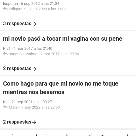
lesperan
-
6 sep 2012 a las 21:34
Miligarcia
-
31 jul 2023 a las 11:02
3 respuestas
mi novio pasó a tocar mi vagina con su pene
Pia1
-
1 mar 2017 a las 21:40
usuario anónimo
-
2 mar 2017 a las 00:06
2 respuestas
Como hago para que mi novio no me toque
mientras nos besamos
Kai
-
21 sep 2021 a las 00:27
Mare
-
4 may 2022 a las 23:50
2 respuestas