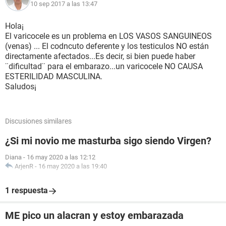
10 sep 2017 a las 13:47
Hola¡
El varicocele es un problema en LOS VASOS SANGUINEOS
(venas) ... El codncuto deferente y los testiculos NO están
directamente afectados...Es decir, si bien puede haber
¨dificultad¨ para el embarazo...un varicocele NO CAUSA
ESTERILIDAD MASCULINA.
Saludos¡
Discusiones similares
¿Si mi novio me masturba sigo siendo Virgen?
Diana
-
16 may 2020 a las 12:12
ArjenR
-
16 may 2020 a las 19:40
1 respuesta
ME pico un alacran y estoy embarazada