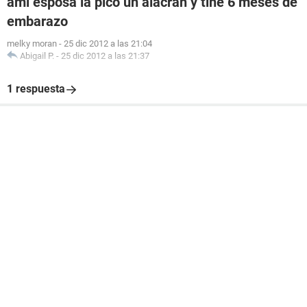
ami esposa la pico un alacran y tine 6 meses de
embarazo
melky moran
-
25 dic 2012 a las 21:04
Abigail P.
-
25 dic 2012 a las 21:37
1 respuesta