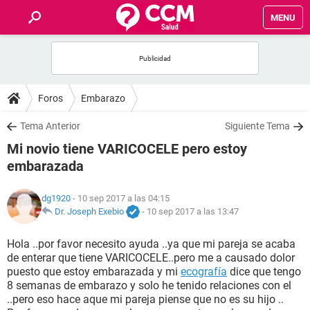
MENU
INICIO
FOROS
Foros
Embarazo
SALUD
Tema Anterior
Siguiente Tema
Mi novio tiene VARICOCELE pero estoy
FAMILIA
embarazada
NUTRICIÓN
dg1920
- 10 sep 2017 a las 04:15
Dr. Joseph Exebio
-
10 sep 2017 a las 13:47
BIENESTAR
Hola ..por favor necesito ayuda ..ya que mi pareja se acaba
de enterar que tiene VARICOCELE..pero me a causado dolor
SEXUALIDAD
puesto que estoy embarazada y mi
ecografía
dice que tengo
8 semanas de embarazo y solo he tenido relaciones con el
..pero eso hace aque mi pareja piense que no es su hijo ..
GLOSARIO