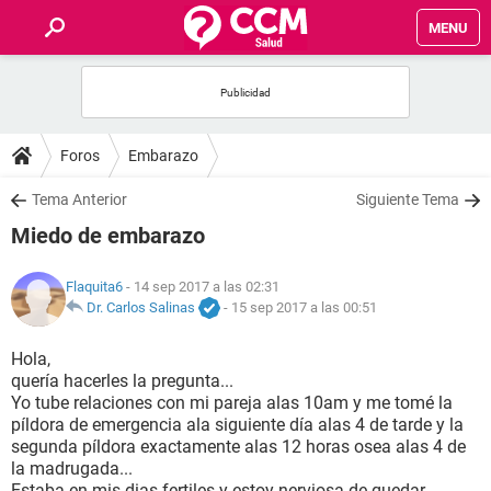
MENU
INICIO
FOROS
Foros
Embarazo
SALUD
Tema Anterior
Siguiente Tema
Miedo de embarazo
FAMILIA
Flaquita6
- 14 sep 2017 a las 02:31
NUTRICIÓN
Dr. Carlos Salinas
-
15 sep 2017 a las 00:51
Hola,
BIENESTAR
quería hacerles la pregunta...
Yo tube relaciones con mi pareja alas 10am y me tomé la
SEXUALIDAD
píldora de emergencia ala siguiente día alas 4 de tarde y la
segunda píldora exactamente alas 12 horas osea alas 4 de
la madrugada...
GLOSARIO
Estaba en mis dias fertiles y estoy nerviosa de quedar