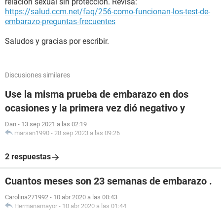
relación sexual sin protección. Revisa:
https://salud.ccm.net/faq/256-como-funcionan-los-test-de-
embarazo-preguntas-frecuentes
Saludos y gracias por escribir.
Discusiones similares
Use la misma prueba de embarazo en dos
ocasiones y la primera vez dió negativo y
Dan
-
13 sep 2021 a las 02:19
marsan1990
-
28 sep 2023 a las 09:26
2 respuestas
Cuantos meses son 23 semanas de embarazo .
Carolina271992
-
10 abr 2020 a las 00:43
Hermanamayor
-
10 abr 2020 a las 01:44