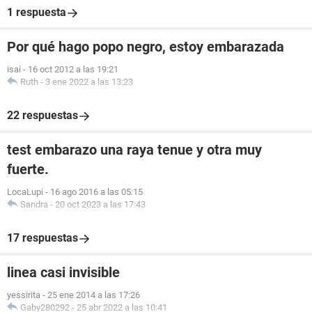
1 respuesta
Por qué hago popo negro, estoy embarazada
isai
-
16 oct 2012 a las 19:21
Ruth
-
3 ene 2022 a las 13:23
22 respuestas
test embarazo una raya tenue y otra muy
fuerte.
LocaLupi
-
16 ago 2016 a las 05:15
Sandra
-
20 oct 2023 a las 17:43
17 respuestas
linea casi invisible
yessirita
-
25 ene 2014 a las 17:26
Gaby280292
-
25 abr 2022 a las 10:41