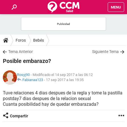
MENU
INICIO
FOROS
Foros
Bebés
SALUD
Tema Anterior
Siguiente Tema
Posible embarazo?
FAMILIA
Rosyj90
- Modificado el 14 sep 2017 a las 06:12
NUTRICIÓN
Fabianaa123
-
17 sep 2017 a las 19:35
Tuve relaciones 4 dias despues de la regla y tome la pastilla
BIENESTAR
postday7 dias despues de la relacion sexual
Cuanta posibilidad hay de quedar embarazada?
SEXUALIDAD
Compartir
GLOSARIO