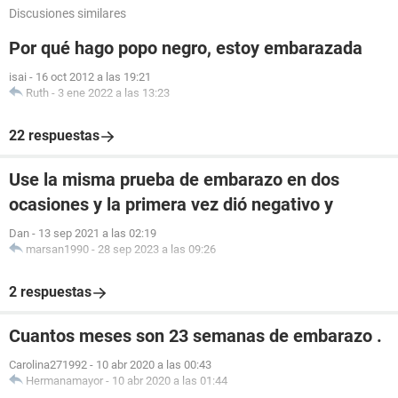
Discusiones similares
Por qué hago popo negro, estoy embarazada
isai
-
16 oct 2012 a las 19:21
Ruth
-
3 ene 2022 a las 13:23
22 respuestas
Use la misma prueba de embarazo en dos
ocasiones y la primera vez dió negativo y
Dan
-
13 sep 2021 a las 02:19
marsan1990
-
28 sep 2023 a las 09:26
2 respuestas
Cuantos meses son 23 semanas de embarazo .
Carolina271992
-
10 abr 2020 a las 00:43
Hermanamayor
-
10 abr 2020 a las 01:44