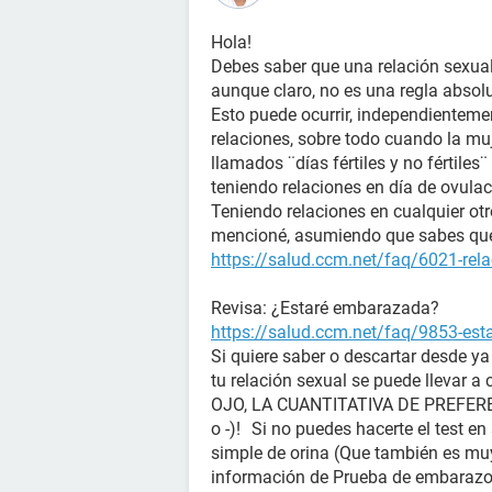
Hola!
Debes saber que una relación sexual
aunque claro, no es una regla absol
Esto puede ocurrir, independienteme
relaciones, sobre todo cuando la muj
llamados ¨días fértiles y no fértil
teniendo relaciones en día de ovulac
Teniendo relaciones en cualquier ot
mencioné, asumiendo que sabes que 
https://salud.ccm.net/faq/6021-rela
Revisa: ¿Estaré embarazada?
https://salud.ccm.net/faq/9853-es
Si quiere saber o descartar desde y
tu relación sexual se puede llevar a
OJO, LA CUANTITATIVA DE PREFERENC
o -)! Si no puedes hacerte el test en
simple de orina (Que también es mu
información de Prueba de embara