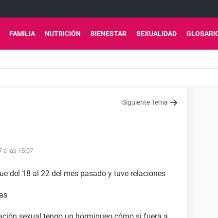
FAMILIA
NUTRICIÓN
BIENESTAR
SEXUALIDAD
GLOSARI
Siguiente Tema
7 a las 15:07
e del 18 al 22 del mes pasado y tuve relaciones
ías
relación sexual tengo un hormigueo cómo si fuera a