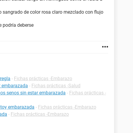
o sangrado de color rosa claro mezclado con flujo
e podría deberse
regla
-
Fichas prácticas -Embarazo
ar embarazada
-
Fichas prácticas -Salud
 los senos sin estar embarazada
-
Fichas prácticas -
estoy embarazada
-
Fichas prácticas -Embarazo
zada
-
Fichas prácticas -Embarazo