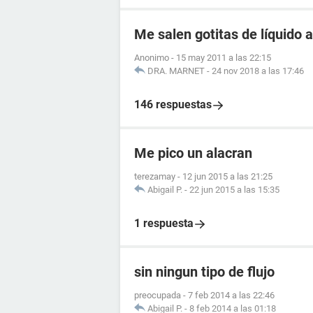
Me salen gotitas de líquido a
Anonimo
-
15 may 2011 a las 22:15
DRA. MARNET
-
24 nov 2018 a las 17:46
146 respuestas
Me pico un alacran
terezamay
-
12 jun 2015 a las 21:25
Abigail P.
-
22 jun 2015 a las 15:35
1 respuesta
sin ningun tipo de flujo
preocupada
-
7 feb 2014 a las 22:46
Abigail P.
-
8 feb 2014 a las 01:18