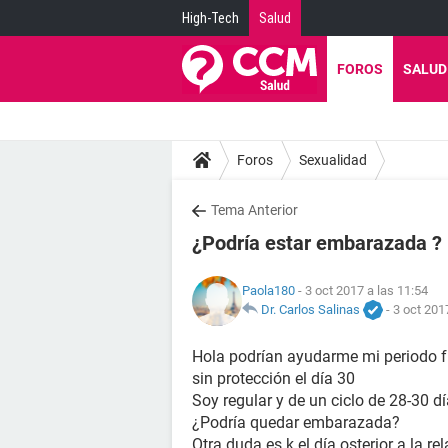
High-Tech
Salud
FOROS
SALUD
Foros
Sexualidad
Tema Anterior
¿Podría estar embarazada ?
Paola180
- 3 oct 2017 a las 11:54
Dr. Carlos Salinas
-
3 oct 201
Hola podrían ayudarme mi periodo fu
sin protección el día 30
Soy regular y de un ciclo de 28-30 d
¿Podría quedar embarazada?
Otra duda es k el día osterior a la 