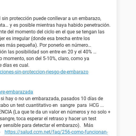
 sin protección puede conllevar a un embarazo,
uta… y es posible mientras haya habido penetración.
nte del momento del ciclo en el que se tengan las
er es irregular (donde esa brecha entre los
es¨ es más pequeña). Por ponerlo en número…
ión las posibilidad son entre en 20 y el 40% …
ro momento, son del 5-10%, claro, como ya
días es cual.
ciones-sin-proteccion-riesgo-de-embarazo
tare-embarazada
a si hay o no un embarazada, pasados 10 días de
 cabo un test cuantitativo en sangre para HCG ...
IA (La que te da un valor en números y no solo +
 sangre, toca esperar el retraso y hacer un test
y sensible para detectar el embarazo). Más
zo
https://salud.ccm.net/faq/256-como-funcionan-