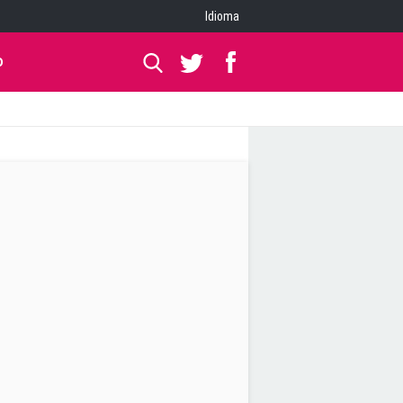
Idioma
O