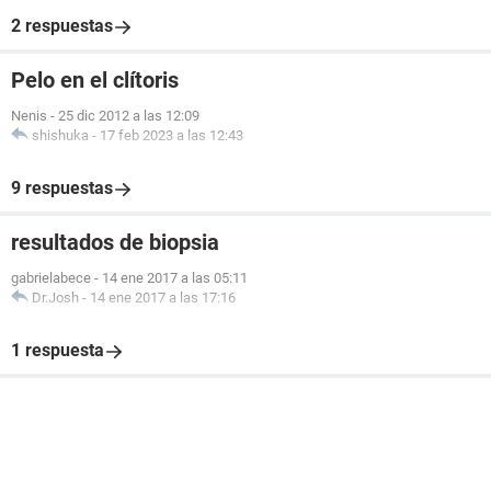
2 respuestas
Pelo en el clítoris
Nenis
-
25 dic 2012 a las 12:09
shishuka
-
17 feb 2023 a las 12:43
9 respuestas
resultados de biopsia
gabrielabece
-
14 ene 2017 a las 05:11
Dr.Josh
-
14 ene 2017 a las 17:16
1 respuesta