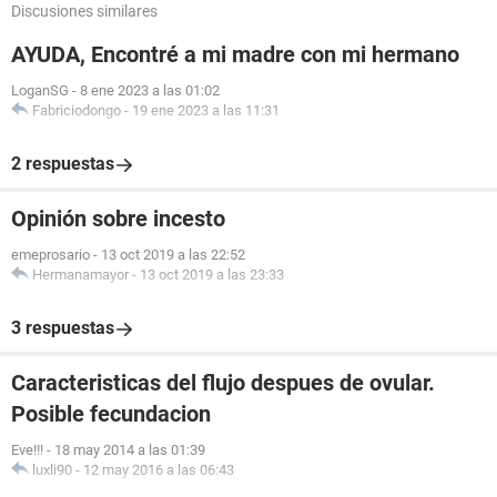
Discusiones similares
AYUDA, Encontré a mi madre con mi hermano
LoganSG
-
8 ene 2023 a las 01:02
Fabriciodongo
-
19 ene 2023 a las 11:31
2 respuestas
Opinión sobre incesto
emeprosario
-
13 oct 2019 a las 22:52
Hermanamayor
-
13 oct 2019 a las 23:33
3 respuestas
Caracteristicas del flujo despues de ovular.
Posible fecundacion
Eve!!!
-
18 may 2014 a las 01:39
luxli90
-
12 may 2016 a las 06:43