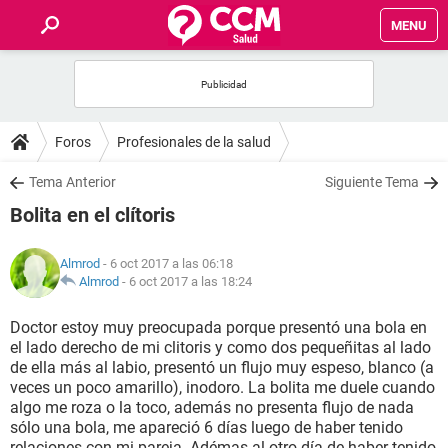
MENU
INICIO
FOROS
Foros
Profesionales de la salud
SALUD
Tema Anterior
Siguiente Tema
Bolita en el clítoris
FAMILIA
Almrod
- 6 oct 2017 a las 06:18
NUTRICIÓN
Almrod
-
6 oct 2017 a las 18:24
Doctor estoy muy preocupada porque presentó una bola en
BIENESTAR
el lado derecho de mi clitoris y como dos pequeñitas al lado
de ella más al labio, presentó un flujo muy espeso, blanco (a
SEXUALIDAD
veces un poco amarillo), inodoro. La bolita me duele cuando
algo me roza o la toco, además no presenta flujo de nada
sólo una bola, me apareció 6 días luego de haber tenido
GLOSARIO
relaciones con mi pareja. Adémas al otro día de haber tenido