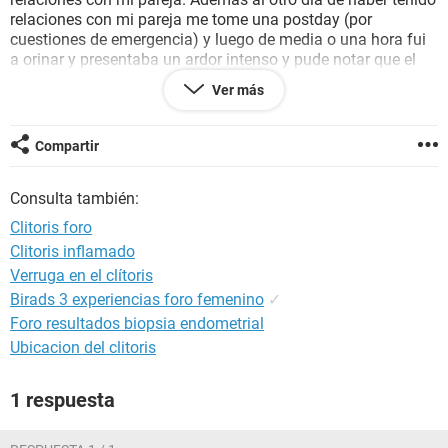
relaciones con mi pareja me tome una postday (por
cuestiones de emergencia) y luego de media o una hora fui
a orinar y presentaba un ardor intenso y pude notar que el
ardor provenía de la entrada de la vagina. Me coloque
Ver más
clotrima zol por 5 días, el ardor duro pero ahora me aparece
esta preocupante bolita. No se si tenga relevancia pero
presentó además diarrea cada vez que evacuo (quiero decir
Compartir
voy al baño normal pero las heces son diarreicas). Que me
podría decir acerca de esto? Estoy muy preocupada.
Consulta también:
Clitoris foro
Clitoris inflamado
Verruga en el clítoris
Birads 3 experiencias foro femenino
✓
Foro resultados biopsia endometrial
Ubicacion del clitoris
1 respuesta