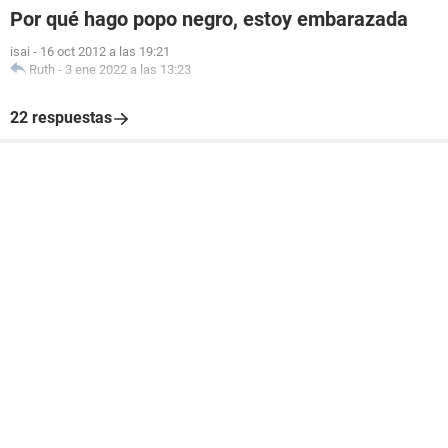
Por qué hago popo negro, estoy embarazada
isai
-
16 oct 2012 a las 19:21
Ruth
-
3 ene 2022 a las 13:23
22 respuestas