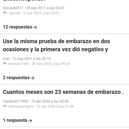
Erica240517
-
28 sep 2017 a las 06:47
Jasmin
-
6 mar 2022 a las 03:31
12 respuestas
Use la misma prueba de embarazo en dos
ocasiones y la primera vez dió negativo y
Dan
-
13 sep 2021 a las 02:19
marsan1990
-
28 sep 2023 a las 09:26
2 respuestas
Cuantos meses son 23 semanas de embarazo .
Carolina271992
-
10 abr 2020 a las 00:43
Hermanamayor
-
10 abr 2020 a las 01:44
1 respuesta