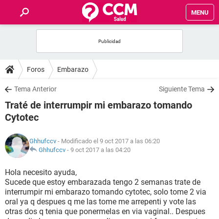
MENU
INICIO
FOROS
Foros
Embarazo
SALUD
Tema Anterior
Siguiente Tema
Traté de interrumpir mi embarazo tomando
FAMILIA
Cytotec
NUTRICIÓN
Ghhufccv
- Modificado el 9 oct 2017 a las 06:20
Ghhufccv
-
9 oct 2017 a las 04:20
BIENESTAR
Hola necesito ayuda,
Sucede que estoy embarazada tengo 2 semanas trate de
SEXUALIDAD
interrumpir mi embarazo tomando cytotec, solo tome 2 via
oral ya q despues q me las tome me arrepenti y vote las
otras dos q tenia que ponermelas en via vaginal.. Despues
GLOSARIO