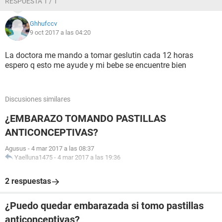
RESPUESTA 1 / 1
Ghhufccv
9 oct 2017 a las 04:20
La doctora me mando a tomar geslutin cada 12 horas
espero q esto me ayude y mi bebe se encuentre bien
Discusiones similares
¿EMBARAZO TOMANDO PASTILLAS
ANTICONCEPTIVAS?
Agusus
-
4 mar 2017 a las 08:37
Yaelluna1475
-
4 mar 2017 a las 19:36
2 respuestas
¿Puedo quedar embarazada si tomo pastillas
anticonceptivas?