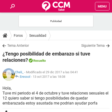
MENU
INICIO
FOROS
Foros
Sexualidad
SALUD
Tema Anterior
Siguiente Tema
¿Tengo posibilidad de embarazo si tuve
FAMILIA
relaciones?
Resuelto
NUTRICIÓN
Cheli_
- Modificado el 29 dic 2017 a las 04:41
Eressol
-
13 oct 2017 a las 18:08
BIENESTAR
Hola,
Tuve mi periodo el 4 de octubre y tuve relaciones sexuales el
SEXUALIDAD
12 quiero saber si tengo posibilidades de quedar
embarazada estoy asustada me podrian ayudar porfa
GLOSARIO