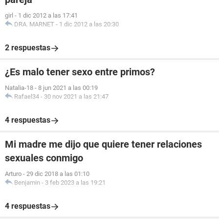
girl
-
1 dic 2012 a las 17:41
DRA. MARNET
-
1 dic 2012 a las 20:30
2 respuestas
¿Es malo tener sexo entre primos?
Natalia-18
-
8 jun 2021 a las 00:19
Rafael34
-
30 nov 2021 a las 21:47
4 respuestas
Mi madre me dijo que quiere tener relaciones
sexuales conmigo
Arturo
-
29 dic 2018 a las 01:10
Benjamin
-
3 feb 2023 a las 19:21
4 respuestas