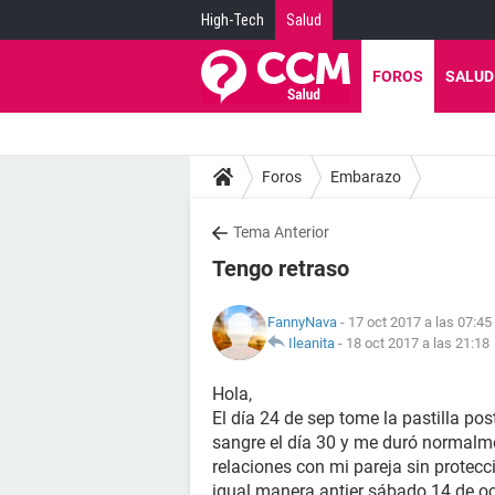
High-Tech
Salud
FOROS
SALUD
Foros
Embarazo
Tema Anterior
Tengo retraso
FannyNava
- 17 oct 2017 a las 07:45
Ileanita
-
18 oct 2017 a las 21:18
Hola,
El día 24 de sep tome la pastilla pos
sangre el día 30 y me duró normalme
relaciones con mi pareja sin protecc
igual manera antier sábado 14 de oc