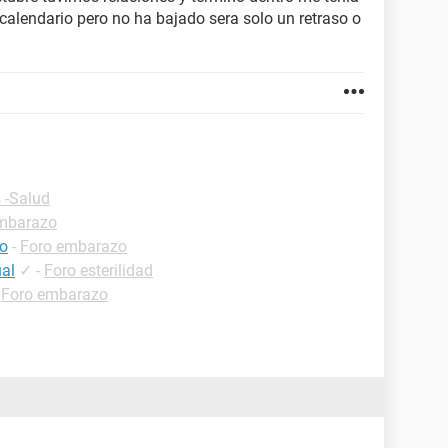
calendario pero no ha bajado sera solo un retraso o
 -Salud
mbarazo
co
-
Foro embarazo
ual
✓
-
Foro esterilidad
-
Foro embarazo