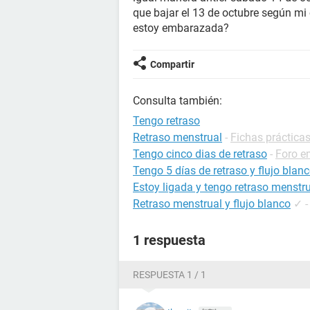
que bajar el 13 de octubre según mi 
estoy embarazada?
Compartir
Consulta también:
Tengo retraso
Retraso menstrual
-
Fichas prácticas
Tengo cinco dias de retraso
-
Foro e
Tengo 5 días de retraso y flujo blan
Estoy ligada y tengo retraso menstr
Retraso menstrual y flujo blanco
✓
1 respuesta
RESPUESTA 1 / 1