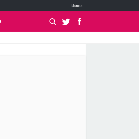
Idioma
O