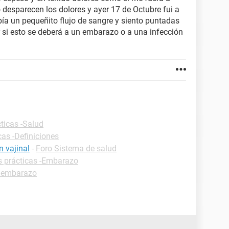
o desparecen los dolores y ayer 17 de Octubre fui a
bía un pequeñito flujo de sangre y siento puntadas
r si esto se deberá a un embarazo o a una infección
ticas -Salud
cas -Definiciones
n vajinal
-
Foro Sistema de salud
s prácticas -Embarazo
 embarazo