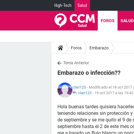
High-Tech
Salud
FOROS
SALUD
Foros
Embarazo
Tema Anterior
Embarazo o infección??
clari123
- Modificado el 18 oct 2017 
clari123
-
19 oct 2017 a las 19:42
Hola buenas tardes quisiera hacerl
teniendo relaciones sin protección 
de septiembre y se me quito el 9 de 
septiembre hasta el 2 de este mes o
me a bajado un flujo blanco un poco