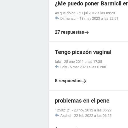
¿Me puedo poner Barmicil en
Ay que dolor!!
-
21 jul 2012 a las 09:28
Dr.manzur
-
18 may 2023 a las 22:51
27 respuestas
Tengo picazón vaginal
tata
-
25 ene 2011 a las 17:35
Loly
-
5 mar 2020 a las 01:00
8 respuestas
problemas en el pene
12502121
-
23 nov 2012 a las 05:29
Azahel
-
22 feb 2022 a las 06:25