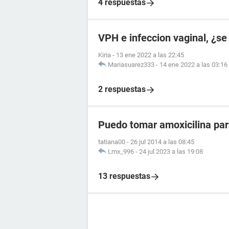
4 respuestas
VPH e infeccion vaginal, ¿se
Kiria
-
13 ene 2022 a las 22:45
Mariasuarez333
-
14 ene 2022 a las 03:16
2 respuestas
Puedo tomar amoxicilina para
tatiana00
-
26 jul 2014 a las 08:45
Lmx_996
-
24 jul 2023 a las 19:08
13 respuestas