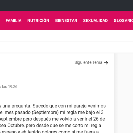
FAMILIA
NUTRICIÓN
BIENESTAR
SEXUALIDAD
GLOSARI
Siguiente Tema
a las 19:26
es una pregunta. Sucede que con mi pareja venimos
y el mes pasado (Septiembre) mi regla me bajo el 3
septiembre pero después me volvió a venir el 26 de
sea Octubre, pero desde que se me corto mi regla
 espeso y eh tenido dolores como si me fuera a