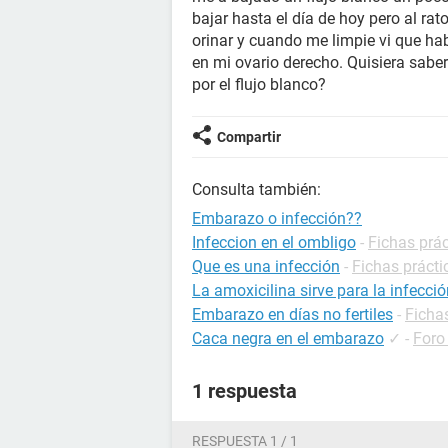
bajar hasta el día de hoy pero al rat
orinar y cuando me limpie vi que ha
en mi ovario derecho. Quisiera sabe
por el flujo blanco?
Compartir
Consulta también:
Embarazo o infección??
Infeccion en el ombligo
-
Fichas prác
Que es una infección
-
Fichas prácti
La amoxicilina sirve para la infecció
Embarazo en días no fertiles
-
Ficha
Caca negra en el embarazo
✓
-
Foro
1 respuesta
RESPUESTA 1 / 1