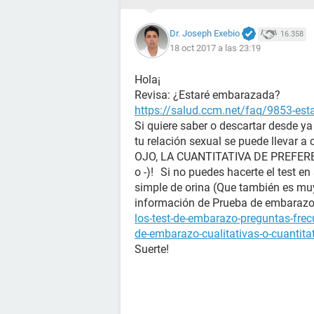
Dr. Joseph Exebio
16.358
18 oct 2017 a las 23:19
Hola¡
Revisa: ¿Estaré embarazada?
https://salud.ccm.net/faq/9853-es
Si quiere saber o descartar desde y
tu relación sexual se puede llevar a
OJO, LA CUANTITATIVA DE PREFERENC
o -)! Si no puedes hacerte el test en
simple de orina (Que también es mu
información de Prueba de embara
los-test-de-embarazo-preguntas-fre
de-embarazo-cualitativas-o-cuantita
Suerte!