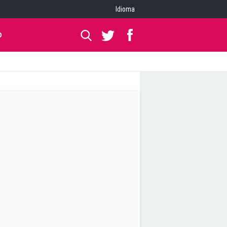
Idioma
O